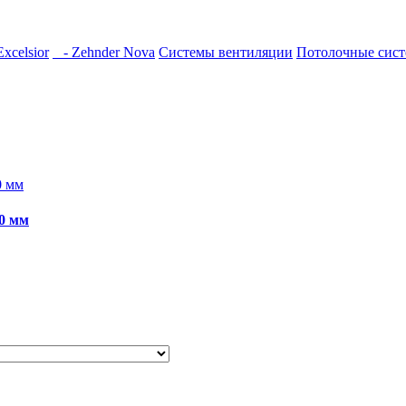
xcelsior
- Zehnder Nova
Системы вентиляции
Потолочные сис
0 мм