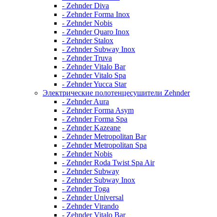
- Zehnder Diva
- Zehnder Forma Inox
- Zehnder Nobis
- Zehnder Quaro Inox
- Zehnder Stalox
- Zehnder Subway Inox
- Zehnder Truva
- Zehnder Vitalo Bar
- Zehnder Vitalo Spa
- Zehnder Yucca Star
Электрические полотенцесушители Zehnder
- Zehnder Aura
- Zehnder Forma Asym
- Zehnder Forma Spa
- Zehnder Kazeane
- Zehnder Metropolitan Bar
- Zehnder Metropolitan Spa
- Zehnder Nobis
- Zehnder Roda Twist Spa Air
- Zehnder Subway
- Zehnder Subway Inox
- Zehnder Toga
- Zehnder Universal
- Zehnder Virando
- Zehnder Vitalo Bar