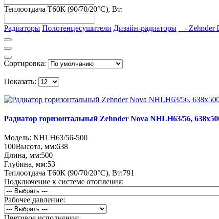
Теплоотдача Т60К (90/70/20°C), Вт:
Радиаторы
Полотенцесушители
Дизайн-радиаторы
- Zehnder E
Сортировка:
Показать:
Радиатор горизонтальный Zehnder Nova NHLH63/56, 638х50
Модель:
NHLH63/56-500
100
Высота, мм:
638
Длина, мм:
500
Глубина, мм:
53
Теплоотдача Т60К (90/70/20°C), Вт:
791
Подключение к системе отопления:
Рабочее давление:
Цветовое исполнение: