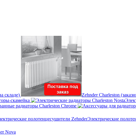
на складе)
Zehnder Charleston (заказ
торы-скамейка
Элек
анные радиаторы Charleston Chrome
Электрические полоте
er Nova