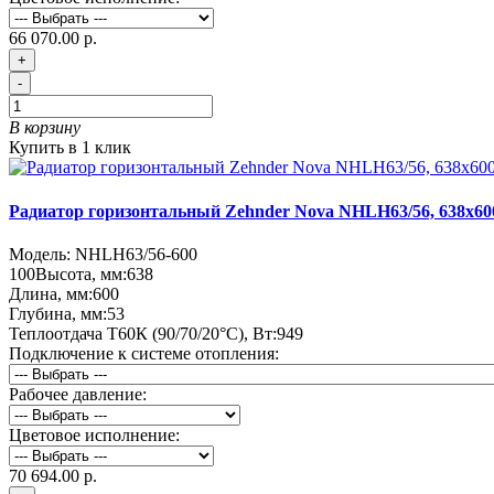
66 070.00 р.
+
-
В корзину
Купить в 1 клик
Радиатор горизонтальный Zehnder Nova NHLH63/56, 638х60
Модель:
NHLH63/56-600
100
Высота, мм:
638
Длина, мм:
600
Глубина, мм:
53
Теплоотдача Т60К (90/70/20°C), Вт:
949
Подключение к системе отопления:
Рабочее давление:
Цветовое исполнение:
70 694.00 р.