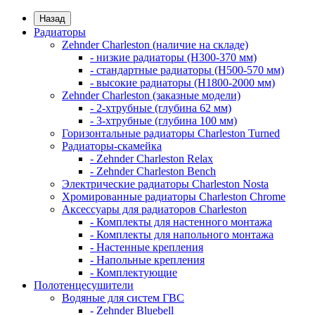
Назад
Радиаторы
Zehnder Charleston (наличие на складе)
- низкие радиаторы (H300-370 мм)
- стандартные радиаторы (H500-570 мм)
- высокие радиаторы (H1800-2000 мм)
Zehnder Charleston (заказные модели)
- 2-хтрубные (глубина 62 мм)
- 3-хтрубные (глубина 100 мм)
Горизонтальные радиаторы Charleston Turned
Радиаторы-скамейка
- Zehnder Charleston Relax
- Zehnder Charleston Bench
Электрические радиаторы Charleston Nosta
Хромированные радиаторы Charleston Chrome
Аксессуары для радиаторов Charleston
- Комплекты для настенного монтажа
- Комплекты для напольного монтажа
- Настенные крепления
- Напольные крепления
- Комплектующие
Полотенцесушители
Водяные для систем ГВС
- Zehnder Bluebell