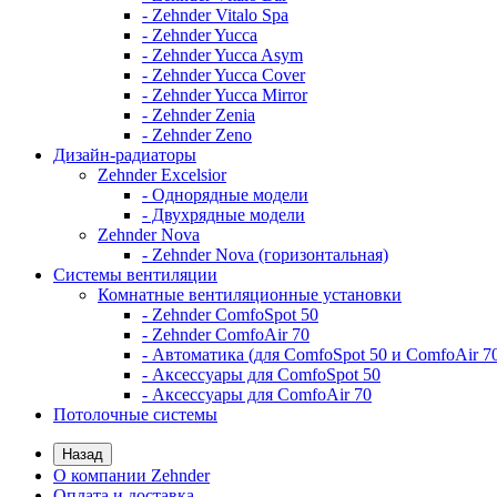
- Zehnder Vitalo Spa
- Zehnder Yucca
- Zehnder Yucca Asym
- Zehnder Yucca Cover
- Zehnder Yucca Mirror
- Zehnder Zenia
- Zehnder Zeno
Дизайн-радиаторы
Zehnder Excelsior
- Однорядные модели
- Двухрядные модели
Zehnder Nova
- Zehnder Nova (горизонтальная)
Системы вентиляции
Комнатные вентиляционные установки
- Zehnder ComfoSpot 50
- Zehnder ComfoAir 70
- Автоматика (для ComfoSpot 50 и ComfoAir 7
- Аксессуары для ComfoSpot 50
- Аксессуары для ComfoAir 70
Потолочные системы
Назад
О компании Zehnder
Оплата и доставка