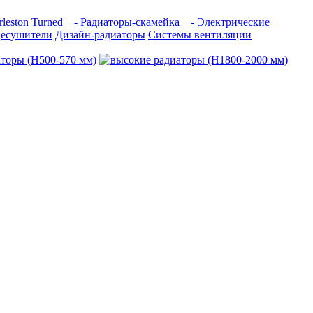
eston Turned
- Радиаторы-скамейка
- Электрические
есушители
Дизайн-радиаторы
Системы вентиляции
аторы (H500-570 мм)