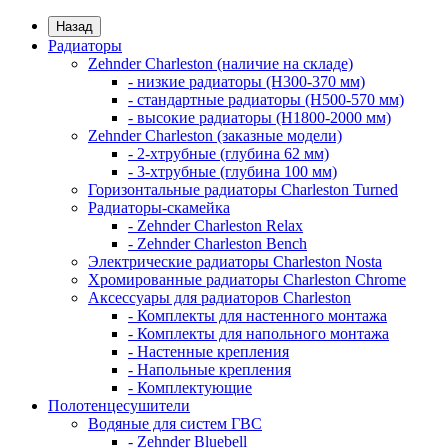
Назад
Радиаторы
Zehnder Charleston (наличие на складе)
- низкие радиаторы (H300-370 мм)
- стандартные радиаторы (H500-570 мм)
- высокие радиаторы (H1800-2000 мм)
Zehnder Charleston (заказные модели)
- 2-хтрубные (глубина 62 мм)
- 3-хтрубные (глубина 100 мм)
Горизонтальные радиаторы Charleston Turned
Радиаторы-скамейка
- Zehnder Charleston Relax
- Zehnder Charleston Bench
Электрические радиаторы Charleston Nosta
Хромированные радиаторы Charleston Chrome
Аксессуары для радиаторов Charleston
- Комплекты для настенного монтажа
- Комплекты для напольного монтажа
- Настенные крепления
- Напольные крепления
- Комплектующие
Полотенцесушители
Водяные для систем ГВС
- Zehnder Bluebell