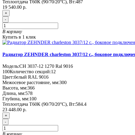
Теплоотдача Т60К (90/70/20°C), Вт:
487
19 540.00 р.
+
-
В корзину
Купить в 1 клик
Радиатор ZEHNDER charleston 3037/12 с., боковое подключ
Модель:
CH 3037-12 1270 Ral 9016
100
Количество секций:
12
Цвет:
белый RAL 9016
Межосевое расстояние, мм:
300
Высота, мм:
366
Длина, мм:
578
Глубина, мм:
100
Теплоотдача Т60К (90/70/20°C), Вт:
584.4
23 448.00 р.
+
-
В корзину