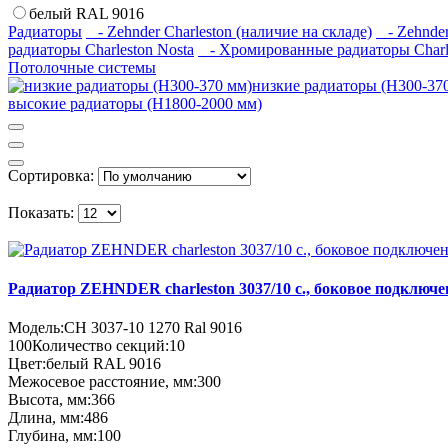
белый RAL 9016
Радиаторы
- Zehnder Charleston (наличие на складе)
- Zehnder
радиаторы Charleston Nosta
- Хромированные радиаторы Charl
Потолочные системы
низкие радиаторы (H300-37
высокие радиаторы (H1800-2000 мм)
Сортировка:
Показать:
Радиатор ZEHNDER charleston 3037/10 с., боковое подключ
Модель:
CH 3037-10 1270 Ral 9016
100
Количество секций:
10
Цвет:
белый RAL 9016
Межосевое расстояние, мм:
300
Высота, мм:
366
Длина, мм:
486
Глубина, мм:
100