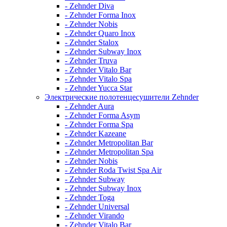
- Zehnder Diva
- Zehnder Forma Inox
- Zehnder Nobis
- Zehnder Quaro Inox
- Zehnder Stalox
- Zehnder Subway Inox
- Zehnder Truva
- Zehnder Vitalo Bar
- Zehnder Vitalo Spa
- Zehnder Yucca Star
Электрические полотенцесушители Zehnder
- Zehnder Aura
- Zehnder Forma Asym
- Zehnder Forma Spa
- Zehnder Kazeane
- Zehnder Metropolitan Bar
- Zehnder Metropolitan Spa
- Zehnder Nobis
- Zehnder Roda Twist Spa Air
- Zehnder Subway
- Zehnder Subway Inox
- Zehnder Toga
- Zehnder Universal
- Zehnder Virando
- Zehnder Vitalo Bar