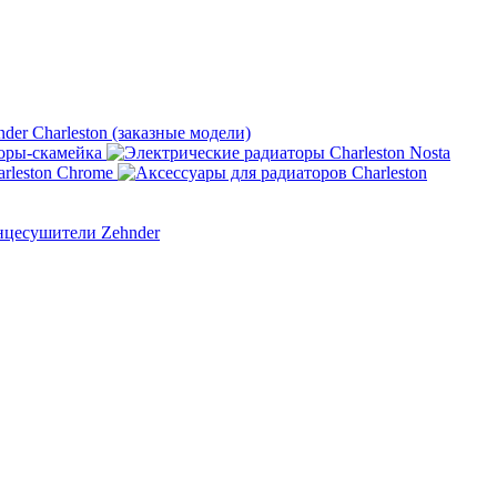
nder Charleston (заказные модели)
оры-скамейка
rleston Chrome
нцесушители Zehnder