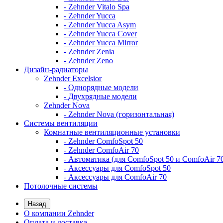
- Zehnder Vitalo Spa
- Zehnder Yucca
- Zehnder Yucca Asym
- Zehnder Yucca Cover
- Zehnder Yucca Mirror
- Zehnder Zenia
- Zehnder Zeno
Дизайн-радиаторы
Zehnder Excelsior
- Однорядные модели
- Двухрядные модели
Zehnder Nova
- Zehnder Nova (горизонтальная)
Системы вентиляции
Комнатные вентиляционные установки
- Zehnder ComfoSpot 50
- Zehnder ComfoAir 70
- Автоматика (для ComfoSpot 50 и ComfoAir 7
- Аксессуары для ComfoSpot 50
- Аксессуары для ComfoAir 70
Потолочные системы
Назад
О компании Zehnder
Оплата и доставка