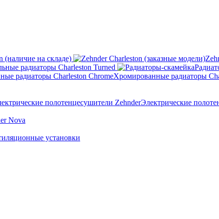
n (наличие на складе)
Zeh
ьные радиаторы Charleston Turned
Радиат
Хромированные радиаторы Cha
Электрические полоте
er Nova
тиляционные установки