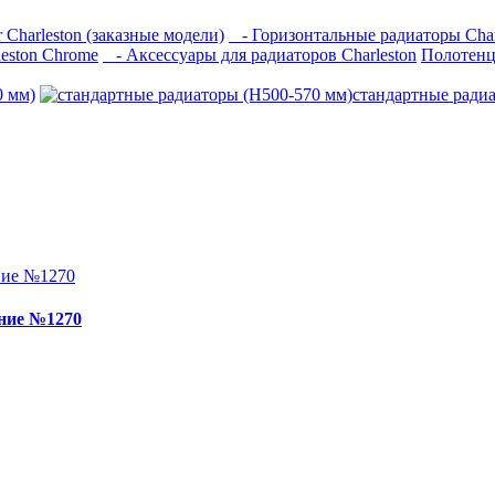
 Charleston (заказные модели)
- Горизонтальные радиаторы Charl
eston Chrome
- Аксессуары для радиаторов Charleston
Полотенц
0 мм)
стандартные ради
ение №1270