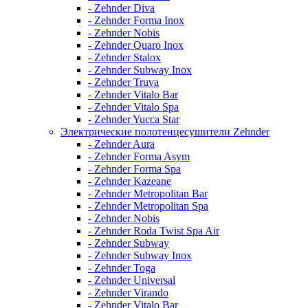
- Zehnder Diva
- Zehnder Forma Inox
- Zehnder Nobis
- Zehnder Quaro Inox
- Zehnder Stalox
- Zehnder Subway Inox
- Zehnder Truva
- Zehnder Vitalo Bar
- Zehnder Vitalo Spa
- Zehnder Yucca Star
Электрические полотенцесушители Zehnder
- Zehnder Aura
- Zehnder Forma Asym
- Zehnder Forma Spa
- Zehnder Kazeane
- Zehnder Metropolitan Bar
- Zehnder Metropolitan Spa
- Zehnder Nobis
- Zehnder Roda Twist Spa Air
- Zehnder Subway
- Zehnder Subway Inox
- Zehnder Toga
- Zehnder Universal
- Zehnder Virando
- Zehnder Vitalo Bar