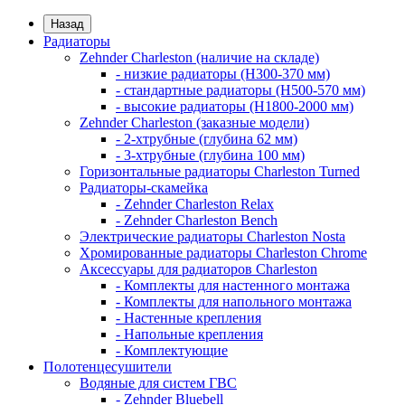
Назад
Радиаторы
Zehnder Charleston (наличие на складе)
- низкие радиаторы (H300-370 мм)
- стандартные радиаторы (H500-570 мм)
- высокие радиаторы (H1800-2000 мм)
Zehnder Charleston (заказные модели)
- 2-хтрубные (глубина 62 мм)
- 3-хтрубные (глубина 100 мм)
Горизонтальные радиаторы Charleston Turned
Радиаторы-скамейка
- Zehnder Charleston Relax
- Zehnder Charleston Bench
Электрические радиаторы Charleston Nosta
Хромированные радиаторы Charleston Chrome
Аксессуары для радиаторов Charleston
- Комплекты для настенного монтажа
- Комплекты для напольного монтажа
- Настенные крепления
- Напольные крепления
- Комплектующие
Полотенцесушители
Водяные для систем ГВС
- Zehnder Bluebell