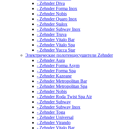
- Zehnder Diva
- Zehnder Forma Inox
- Zehnder Nobis
- Zehnder Quaro Inox
- Zehnder Stalox
- Zehnder Subway Inox
- Zehnder Truva
- Zehnder Vitalo Bar
- Zehnder Vitalo Spa
- Zehnder Yucca Star
Электрические полотенцесушители Zehnder
- Zehnder Aura
- Zehnder Forma Asym
- Zehnder Forma Spa
- Zehnder Kazeane
- Zehnder Metropolitan Bar
- Zehnder Metropolitan Spa
- Zehnder Nobis
- Zehnder Roda Twist Spa Air
- Zehnder Subway
- Zehnder Subway Inox
- Zehnder Toga
- Zehnder Universal
- Zehnder Virando
- Zehnder Vitalo Bar