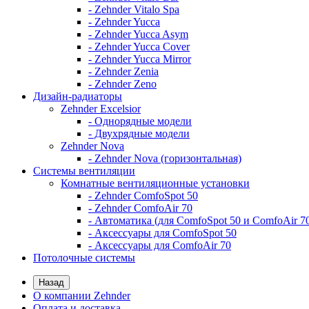
- Zehnder Vitalo Spa
- Zehnder Yucca
- Zehnder Yucca Asym
- Zehnder Yucca Cover
- Zehnder Yucca Mirror
- Zehnder Zenia
- Zehnder Zeno
Дизайн-радиаторы
Zehnder Excelsior
- Однорядные модели
- Двухрядные модели
Zehnder Nova
- Zehnder Nova (горизонтальная)
Системы вентиляции
Комнатные вентиляционные установки
- Zehnder ComfoSpot 50
- Zehnder ComfoAir 70
- Автоматика (для ComfoSpot 50 и ComfoAir 7
- Аксессуары для ComfoSpot 50
- Аксессуары для ComfoAir 70
Потолочные системы
Назад
О компании Zehnder
Оплата и доставка