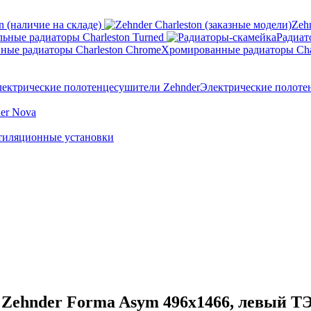
n (наличие на складе)
Zeh
ьные радиаторы Charleston Turned
Радиат
Хромированные радиаторы Cha
Электрические полоте
er Nova
тиляционные установки
Zehnder Forma Asym 496х1466, левый Т