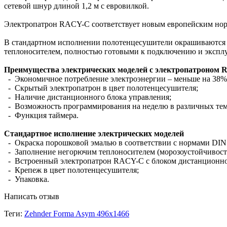
сетевой шнур длиной 1,2 м с евровилкой.
Электропатрон RACY-C соответствует новым европейским нор
В стандартном исполнении полотенцесушители окрашиваются 
теплоносителем, полностью готовыми к подключению и экспл
Преимущества электрических моделей с электропатроном
- Экономичное потребление электроэнергии – меньше на 38%
- Cкрытый электропатрон в цвет полотенцесушителя;
- Наличие дистанционного блока управления;
- Возможность программирования на неделю в различных те
- Функция таймера.
Стандартное исполнение электрических моделей
- Окраска порошковой эмалью в соответствии с нормами DIN 
- Заполнение негорючим теплоносителем (морозоустойчивость
- Встроенный электропатрон RACY-C с блоком дистанционного
- Крепеж в цвет полотенцесушителя;
- Упаковка.
Написать отзыв
Теги:
Zehnder Forma Asym 496х1466