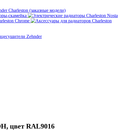
nder Charleston (заказные модели)
оры-скамейка
rleston Chrome
нцесушители Zehnder
ЭН, цвет RAL9016