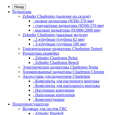
Назад
Радиаторы
Zehnder Charleston (наличие на складе)
- низкие радиаторы (H300-370 мм)
- стандартные радиаторы (H500-570 мм)
- высокие радиаторы (H1800-2000 мм)
Zehnder Charleston (заказные модели)
- 2-хтрубные (глубина 62 мм)
- 3-хтрубные (глубина 100 мм)
Горизонтальные радиаторы Charleston Turned
Радиаторы-скамейка
- Zehnder Charleston Relax
- Zehnder Charleston Bench
Электрические радиаторы Charleston Nosta
Хромированные радиаторы Charleston Chrome
Аксессуары для радиаторов Charleston
- Комплекты для настенного монтажа
- Комплекты для напольного монтажа
- Настенные крепления
- Напольные крепления
- Комплектующие
Полотенцесушители
Водяные для систем ГВС
- Zehnder Bluebell