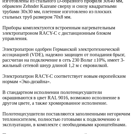
изготовлены из стального D-образного профиля 30х40 мм,
обрамлен Zehnder Kazeane сверху и снизу квадратными
трубами 30х30 мм, плетение изготовлено из плоских
стальных труб размером 70х8 мм.
Приборы комплектуются встроенным нагревательным
электропатроном RACY-C с дистанционным блоком
управления.
Электропатрон одобрен Германской электротехнической
ассоциацией (VDE), надежно защищен от попадания брызг,
рассчитан на подключение в сеть 230 Вольт ±10%, имеет 3-
жильный сетевой шнур длиной 1,2 м с евровилкой.
Электропатрон RACY-C соответствует новым европейским
нормам «Эко-дизайна».
В стандартном исполнении полотенцесушители
окрашиваются в цвет RAL 9016, возможно исполнение в
другом цвете, а также хромированное исполнение.
Полотенцесушители поставляются заполненными негорючим
теплоносителем, полностью готовыми к подключению и
эксплуатации, в комплекте с необходимыми кронштейнами.