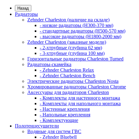
Назад
Радиаторы
Zehnder Charleston (наличие на складе)
- низкие радиаторы (H300-370 мм)
- стандартные радиаторы (H500-570 мм)
- высокие радиаторы (H1800-2000 мм)
Zehnder Charleston (заказные модели)
- 2-хтрубные (глубина 62 мм)
- 3-хтрубные (глубина 100 мм)
Горизонтальные радиаторы Charleston Turned
Радиаторы-скамейка
- Zehnder Charleston Relax
- Zehnder Charleston Bench
Электрические радиаторы Charleston Nosta
Хромированные радиаторы Charleston Chrome
Аксессуары для радиаторов Charleston
- Комплекты для настенного монтажа
- Комплекты для напольного монтажа
- Настенные крепления
- Напольные крепления
- Комплектующие
Полотенцесушители
Водяные для систем ГВС
- Zehnder Bluebell