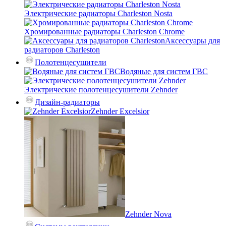
Электрические радиаторы Charleston Nosta
Хромированные радиаторы Charleston Chrome
Аксессуары для
радиаторов Charleston
Полотенцесушители
Водяные для систем ГВС
Электрические полотенцесушители Zehnder
Дизайн-радиаторы
Zehnder Excelsior
Zehnder Nova