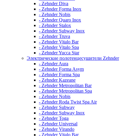
- Zehnder Diva
- Zehnder Forma Inox
- Zehnder Nobis
- Zehnder Quaro Inox
- Zehnder Stalox
- Zehnder Subway Inox
- Zehnder Truva
- Zehnder Vitalo Bar
- Zehnder Vitalo Spa
- Zehnder Yucca Star
Электрические полотенцесушители Zehnder
- Zehnder Aura
- Zehnder Forma Asym
- Zehnder Forma Spa
- Zehnder Kazeane
- Zehnder Metropolitan Bar
- Zehnder Metropolitan Spa
- Zehnder Nobis
- Zehnder Roda Twist Spa Air
- Zehnder Subway
- Zehnder Subway Inox
- Zehnder Toga
- Zehnder Universal
- Zehnder Virando
- Zehnder Vitalo Bar