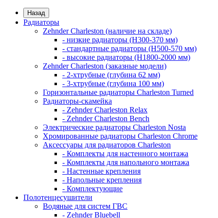
Назад
Радиаторы
Zehnder Charleston (наличие на складе)
- низкие радиаторы (H300-370 мм)
- стандартные радиаторы (H500-570 мм)
- высокие радиаторы (H1800-2000 мм)
Zehnder Charleston (заказные модели)
- 2-хтрубные (глубина 62 мм)
- 3-хтрубные (глубина 100 мм)
Горизонтальные радиаторы Charleston Turned
Радиаторы-скамейка
- Zehnder Charleston Relax
- Zehnder Charleston Bench
Электрические радиаторы Charleston Nosta
Хромированные радиаторы Charleston Chrome
Аксессуары для радиаторов Charleston
- Комплекты для настенного монтажа
- Комплекты для напольного монтажа
- Настенные крепления
- Напольные крепления
- Комплектующие
Полотенцесушители
Водяные для систем ГВС
- Zehnder Bluebell