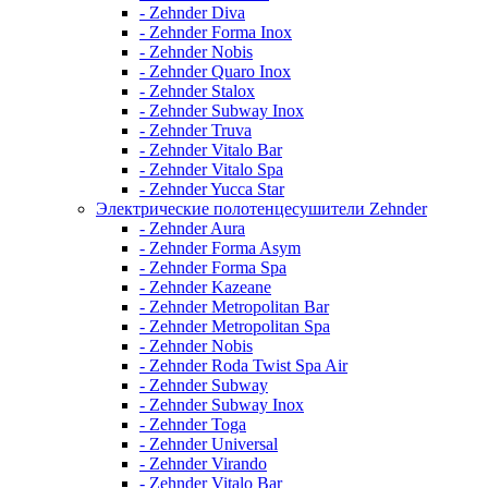
- Zehnder Diva
- Zehnder Forma Inox
- Zehnder Nobis
- Zehnder Quaro Inox
- Zehnder Stalox
- Zehnder Subway Inox
- Zehnder Truva
- Zehnder Vitalo Bar
- Zehnder Vitalo Spa
- Zehnder Yucca Star
Электрические полотенцесушители Zehnder
- Zehnder Aura
- Zehnder Forma Asym
- Zehnder Forma Spa
- Zehnder Kazeane
- Zehnder Metropolitan Bar
- Zehnder Metropolitan Spa
- Zehnder Nobis
- Zehnder Roda Twist Spa Air
- Zehnder Subway
- Zehnder Subway Inox
- Zehnder Toga
- Zehnder Universal
- Zehnder Virando
- Zehnder Vitalo Bar