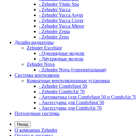
- Zehnder Vitalo Spa
- Zehnder Yucca
- Zehnder Yucca Asym
- Zehnder Yucca Cover
- Zehnder Yucca Mirror
- Zehnder Zenia
- Zehnder Zeno
Дизайн-радиаторы
Zehnder Excelsior
- Однорядные модели
- Двухрядные модели
Zehnder Nova
- Zehnder Nova (горизонтальная)
Системы вентиляции
Комнатные вентиляционные установки
- Zehnder ComfoSpot 50
- Zehnder ComfoAir 70
- Автоматика (для ComfoSpot 50 и ComfoAir 7
- Аксессуары для ComfoSpot 50
- Аксессуары для ComfoAir 70
Потолочные системы
Назад
О компании Zehnder
Оплата и доставка