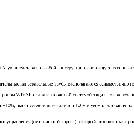
a Asym представляют собой конструкцию, состоящую из горизо
онтальные нагревательные трубы располагаются асимметрично п
троном WIVAR с запатентованной системой защиты от включени
ьт ±10%, имеет сетевой шнур длиной 1,2 м и укомплектован ев
о управления (питание от батареек), который позволяет контро