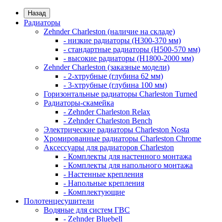
Назад
Радиаторы
Zehnder Charleston (наличие на складе)
- низкие радиаторы (H300-370 мм)
- стандартные радиаторы (H500-570 мм)
- высокие радиаторы (H1800-2000 мм)
Zehnder Charleston (заказные модели)
- 2-хтрубные (глубина 62 мм)
- 3-хтрубные (глубина 100 мм)
Горизонтальные радиаторы Charleston Turned
Радиаторы-скамейка
- Zehnder Charleston Relax
- Zehnder Charleston Bench
Электрические радиаторы Charleston Nosta
Хромированные радиаторы Charleston Chrome
Аксессуары для радиаторов Charleston
- Комплекты для настенного монтажа
- Комплекты для напольного монтажа
- Настенные крепления
- Напольные крепления
- Комплектующие
Полотенцесушители
Водяные для систем ГВС
- Zehnder Bluebell