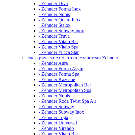
- Zehnder Diva
- Zehnder Forma Inox
- Zehnder Nobis
- Zehnder Quaro Inox
- Zehnder Stalox
- Zehnder Subway Inox
- Zehnder Truva
- Zehnder Vitalo Bar
- Zehnder Vitalo Spa
- Zehnder Yucca Star
Электрические полотенцесушители Zehnder
- Zehnder Aura
- Zehnder Forma Asym
- Zehnder Forma Spa
- Zehnder Kazeane
- Zehnder Metropolitan Bar
- Zehnder Metropolitan Spa
- Zehnder Nobis
- Zehnder Roda Twist Spa Air
- Zehnder Subway
- Zehnder Subway Inox
- Zehnder Toga
- Zehnder Universal
- Zehnder Virando
- Zehnder Vitalo Bar