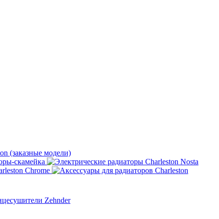
ton (заказные модели)
оры-скамейка
rleston Chrome
нцесушители Zehnder