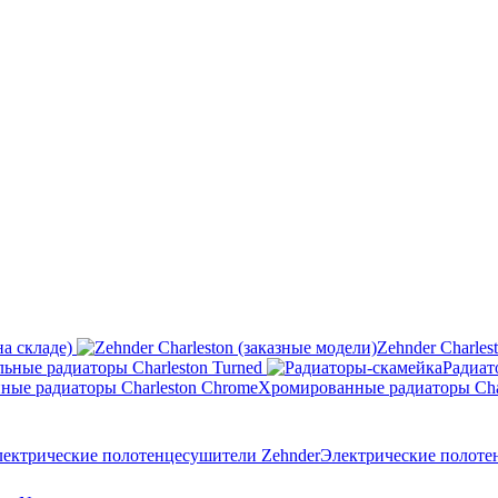
на складе)
Zehnder Charles
ьные радиаторы Charleston Turned
Радиат
Хромированные радиаторы Cha
Электрические полоте