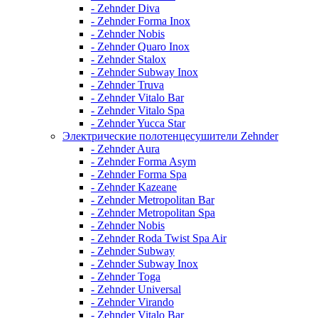
- Zehnder Diva
- Zehnder Forma Inox
- Zehnder Nobis
- Zehnder Quaro Inox
- Zehnder Stalox
- Zehnder Subway Inox
- Zehnder Truva
- Zehnder Vitalo Bar
- Zehnder Vitalo Spa
- Zehnder Yucca Star
Электрические полотенцесушители Zehnder
- Zehnder Aura
- Zehnder Forma Asym
- Zehnder Forma Spa
- Zehnder Kazeane
- Zehnder Metropolitan Bar
- Zehnder Metropolitan Spa
- Zehnder Nobis
- Zehnder Roda Twist Spa Air
- Zehnder Subway
- Zehnder Subway Inox
- Zehnder Toga
- Zehnder Universal
- Zehnder Virando
- Zehnder Vitalo Bar