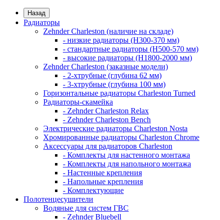
Назад
Радиаторы
Zehnder Charleston (наличие на складе)
- низкие радиаторы (H300-370 мм)
- стандартные радиаторы (H500-570 мм)
- высокие радиаторы (H1800-2000 мм)
Zehnder Charleston (заказные модели)
- 2-хтрубные (глубина 62 мм)
- 3-хтрубные (глубина 100 мм)
Горизонтальные радиаторы Charleston Turned
Радиаторы-скамейка
- Zehnder Charleston Relax
- Zehnder Charleston Bench
Электрические радиаторы Charleston Nosta
Хромированные радиаторы Charleston Chrome
Аксессуары для радиаторов Charleston
- Комплекты для настенного монтажа
- Комплекты для напольного монтажа
- Настенные крепления
- Напольные крепления
- Комплектующие
Полотенцесушители
Водяные для систем ГВС
- Zehnder Bluebell