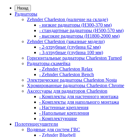
Назад
Радиаторы
Zehnder Charleston (наличие на складе)
- низкие радиаторы (H300-370 мм)
- стандартные радиаторы (H500-570 мм)
- высокие радиаторы (H1800-2000 мм)
Zehnder Charleston (заказные модели)
- 2-хтрубные (глубина 62 мм)
- 3-хтрубные (глубина 100 мм)
Горизонтальные радиаторы Charleston Turned
Радиаторы-скамейка
- Zehnder Charleston Relax
- Zehnder Charleston Bench
Электрические радиаторы Charleston Nosta
Хромированные радиаторы Charleston Chrome
Аксессуары для радиаторов Charleston
- Комплекты для настенного монтажа
- Комплекты для напольного монтажа
- Настенные крепления
- Напольные крепления
- Комплектующие
Полотенцесушители
Водяные для систем ГВС
- Zehnder Bluebell