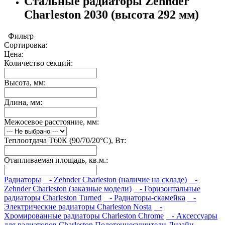
Стальные радиаторы Zehnder
Charleston 2030 (высота 292 мм)
Фильтр
Сортировка:
Цена:
Количество секций:
Высота, мм:
Длина, мм:
Межосевое расстояние, мм:
Теплоотдача Т60К (90/70/20°C), Вт:
Отапливаемая площадь, кв.м.:
Радиаторы
- Zehnder Charleston (наличие на складе)
-
Zehnder Charleston (заказные модели)
- Горизонтальные
радиаторы Charleston Turned
- Радиаторы-скамейка
-
Электрические радиаторы Charleston Nosta
-
Хромированные радиаторы Charleston Chrome
- Аксессуары
для радиаторов Charleston
Полотенцесушители
Дизайн-