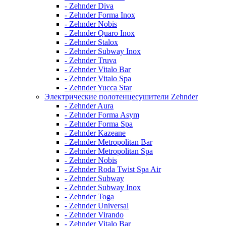
- Zehnder Diva
- Zehnder Forma Inox
- Zehnder Nobis
- Zehnder Quaro Inox
- Zehnder Stalox
- Zehnder Subway Inox
- Zehnder Truva
- Zehnder Vitalo Bar
- Zehnder Vitalo Spa
- Zehnder Yucca Star
Электрические полотенцесушители Zehnder
- Zehnder Aura
- Zehnder Forma Asym
- Zehnder Forma Spa
- Zehnder Kazeane
- Zehnder Metropolitan Bar
- Zehnder Metropolitan Spa
- Zehnder Nobis
- Zehnder Roda Twist Spa Air
- Zehnder Subway
- Zehnder Subway Inox
- Zehnder Toga
- Zehnder Universal
- Zehnder Virando
- Zehnder Vitalo Bar