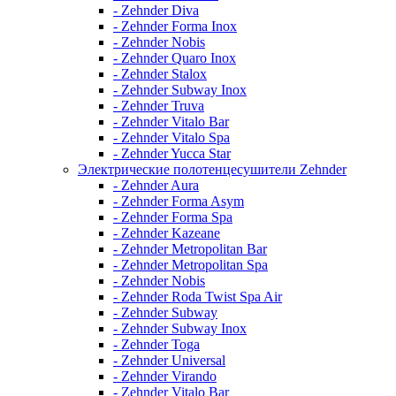
- Zehnder Diva
- Zehnder Forma Inox
- Zehnder Nobis
- Zehnder Quaro Inox
- Zehnder Stalox
- Zehnder Subway Inox
- Zehnder Truva
- Zehnder Vitalo Bar
- Zehnder Vitalo Spa
- Zehnder Yucca Star
Электрические полотенцесушители Zehnder
- Zehnder Aura
- Zehnder Forma Asym
- Zehnder Forma Spa
- Zehnder Kazeane
- Zehnder Metropolitan Bar
- Zehnder Metropolitan Spa
- Zehnder Nobis
- Zehnder Roda Twist Spa Air
- Zehnder Subway
- Zehnder Subway Inox
- Zehnder Toga
- Zehnder Universal
- Zehnder Virando
- Zehnder Vitalo Bar