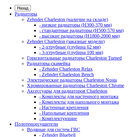
Назад
Радиаторы
Zehnder Charleston (наличие на складе)
- низкие радиаторы (H300-370 мм)
- стандартные радиаторы (H500-570 мм)
- высокие радиаторы (H1800-2000 мм)
Zehnder Charleston (заказные модели)
- 2-хтрубные (глубина 62 мм)
- 3-хтрубные (глубина 100 мм)
Горизонтальные радиаторы Charleston Turned
Радиаторы-скамейка
- Zehnder Charleston Relax
- Zehnder Charleston Bench
Электрические радиаторы Charleston Nosta
Хромированные радиаторы Charleston Chrome
Аксессуары для радиаторов Charleston
- Комплекты для настенного монтажа
- Комплекты для напольного монтажа
- Настенные крепления
- Напольные крепления
- Комплектующие
Полотенцесушители
Водяные для систем ГВС
- Zehnder Bluebell