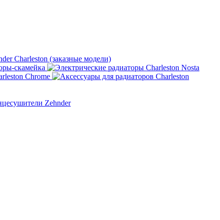
nder Charleston (заказные модели)
оры-скамейка
rleston Chrome
нцесушители Zehnder