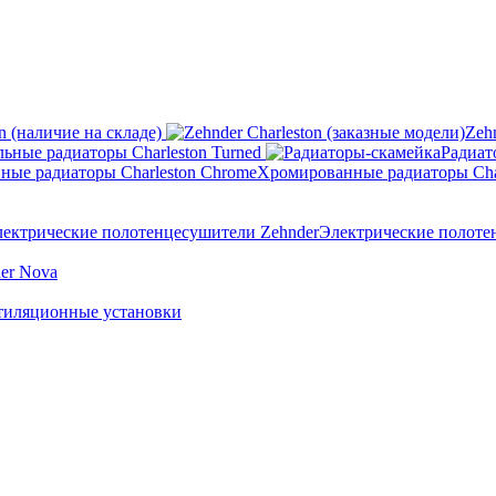
n (наличие на складе)
Zeh
ьные радиаторы Charleston Turned
Радиат
Хромированные радиаторы Cha
Электрические полоте
er Nova
тиляционные установки