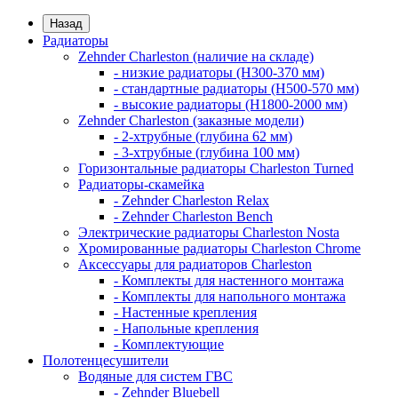
Назад
Радиаторы
Zehnder Charleston (наличие на складе)
- низкие радиаторы (H300-370 мм)
- стандартные радиаторы (H500-570 мм)
- высокие радиаторы (H1800-2000 мм)
Zehnder Charleston (заказные модели)
- 2-хтрубные (глубина 62 мм)
- 3-хтрубные (глубина 100 мм)
Горизонтальные радиаторы Charleston Turned
Радиаторы-скамейка
- Zehnder Charleston Relax
- Zehnder Charleston Bench
Электрические радиаторы Charleston Nosta
Хромированные радиаторы Charleston Chrome
Аксессуары для радиаторов Charleston
- Комплекты для настенного монтажа
- Комплекты для напольного монтажа
- Настенные крепления
- Напольные крепления
- Комплектующие
Полотенцесушители
Водяные для систем ГВС
- Zehnder Bluebell