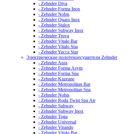
- Zehnder Diva
- Zehnder Forma Inox
- Zehnder Nobis
- Zehnder Quaro Inox
- Zehnder Stalox
- Zehnder Subway Inox
- Zehnder Truva
- Zehnder Vitalo Bar
- Zehnder Vitalo Spa
- Zehnder Yucca Star
Электрические полотенцесушители Zehnder
- Zehnder Aura
- Zehnder Forma Asym
- Zehnder Forma Spa
- Zehnder Kazeane
- Zehnder Metropolitan Bar
- Zehnder Metropolitan Spa
- Zehnder Nobis
- Zehnder Roda Twist Spa Air
- Zehnder Subway
- Zehnder Subway Inox
- Zehnder Toga
- Zehnder Universal
- Zehnder Virando
- Zehnder Vitalo Bar