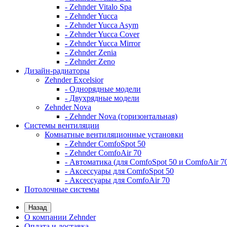
- Zehnder Vitalo Spa
- Zehnder Yucca
- Zehnder Yucca Asym
- Zehnder Yucca Cover
- Zehnder Yucca Mirror
- Zehnder Zenia
- Zehnder Zeno
Дизайн-радиаторы
Zehnder Excelsior
- Однорядные модели
- Двухрядные модели
Zehnder Nova
- Zehnder Nova (горизонтальная)
Системы вентиляции
Комнатные вентиляционные установки
- Zehnder ComfoSpot 50
- Zehnder ComfoAir 70
- Автоматика (для ComfoSpot 50 и ComfoAir 7
- Аксессуары для ComfoSpot 50
- Аксессуары для ComfoAir 70
Потолочные системы
Назад
О компании Zehnder
Оплата и доставка