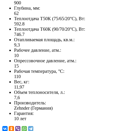
900
Глубина, мм:
62
Теплоотдача Т50К (75/65/20°C), Вт:
592.8
Теплоотдача Т60К (90/70/20°C), Вт:
746.7
Отапливаемая площадь, кв.м.:
9,3
Рабочее давление, атм.:
10
Опрессовочное давление, атм.:
15
Рабочая температура, °C:
110
Вес, кг:
11,97
Объем теплоносителя, л.:
7,6
Производитель:
Zehnder (Германия)
Гарантия:
10 лет