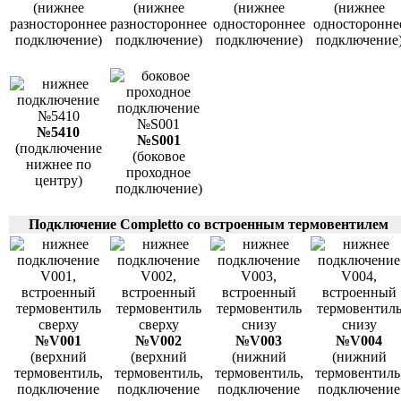
(нижнее
(нижнее
(нижнее
(нижнее
разностороннее
разностороннее
одностороннее
односторонне
подключение)
подключение)
подключение)
подключение
№5410
№S001
(подключение
(боковое
нижнее по
проходное
центру)
подключение)
Подключение Completto со встроенным термовентилем
№V001
№V002
№V003
№V004
(верхний
(верхний
(нижний
(нижний
термовентиль,
термовентиль,
термовентиль,
термовентиль
подключение
подключение
подключение
подключение