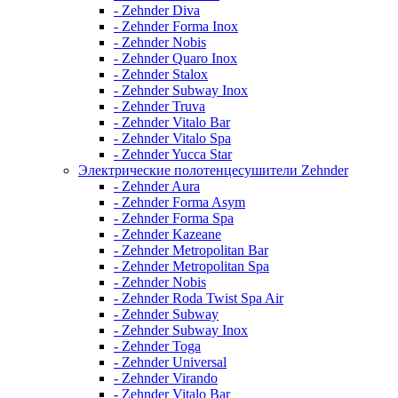
- Zehnder Diva
- Zehnder Forma Inox
- Zehnder Nobis
- Zehnder Quaro Inox
- Zehnder Stalox
- Zehnder Subway Inox
- Zehnder Truva
- Zehnder Vitalo Bar
- Zehnder Vitalo Spa
- Zehnder Yucca Star
Электрические полотенцесушители Zehnder
- Zehnder Aura
- Zehnder Forma Asym
- Zehnder Forma Spa
- Zehnder Kazeane
- Zehnder Metropolitan Bar
- Zehnder Metropolitan Spa
- Zehnder Nobis
- Zehnder Roda Twist Spa Air
- Zehnder Subway
- Zehnder Subway Inox
- Zehnder Toga
- Zehnder Universal
- Zehnder Virando
- Zehnder Vitalo Bar