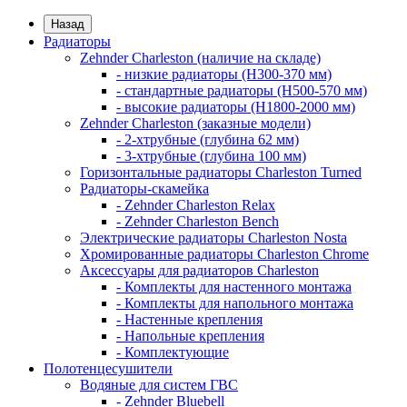
Назад
Радиаторы
Zehnder Charleston (наличие на складе)
- низкие радиаторы (H300-370 мм)
- стандартные радиаторы (H500-570 мм)
- высокие радиаторы (H1800-2000 мм)
Zehnder Charleston (заказные модели)
- 2-хтрубные (глубина 62 мм)
- 3-хтрубные (глубина 100 мм)
Горизонтальные радиаторы Charleston Turned
Радиаторы-скамейка
- Zehnder Charleston Relax
- Zehnder Charleston Bench
Электрические радиаторы Charleston Nosta
Хромированные радиаторы Charleston Chrome
Аксессуары для радиаторов Charleston
- Комплекты для настенного монтажа
- Комплекты для напольного монтажа
- Настенные крепления
- Напольные крепления
- Комплектующие
Полотенцесушители
Водяные для систем ГВС
- Zehnder Bluebell