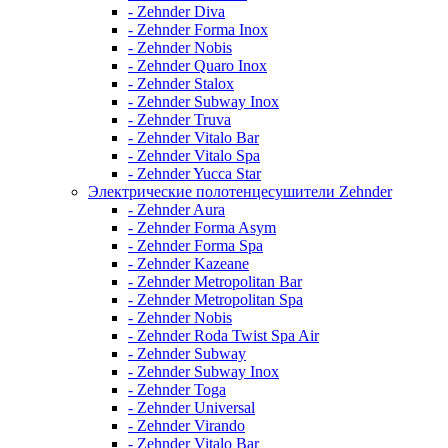
- Zehnder Diva
- Zehnder Forma Inox
- Zehnder Nobis
- Zehnder Quaro Inox
- Zehnder Stalox
- Zehnder Subway Inox
- Zehnder Truva
- Zehnder Vitalo Bar
- Zehnder Vitalo Spa
- Zehnder Yucca Star
Электрические полотенцесушители Zehnder
- Zehnder Aura
- Zehnder Forma Asym
- Zehnder Forma Spa
- Zehnder Kazeane
- Zehnder Metropolitan Bar
- Zehnder Metropolitan Spa
- Zehnder Nobis
- Zehnder Roda Twist Spa Air
- Zehnder Subway
- Zehnder Subway Inox
- Zehnder Toga
- Zehnder Universal
- Zehnder Virando
- Zehnder Vitalo Bar