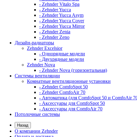
- Zehnder Vitalo Spa
- Zehnder Yucca
- Zehnder Yucca Asym
- Zehnder Yucca Cover
- Zehnder Yucca Mirror
- Zehnder Zenia
- Zehnder Zeno
Дизайн-радиаторы
Zehnder Excelsior
- Однорядные модели
- Двухрядные модели
Zehnder Nova
- Zehnder Nova (горизонтальная)
Системы вентиляции
Комнатные вентиляционные установки
- Zehnder ComfoSpot 50
- Zehnder ComfoAir 70
- Автоматика (для ComfoSpot 50 и ComfoAir 7
- Аксессуары для ComfoSpot 50
- Аксессуары для ComfoAir 70
Потолочные системы
Назад
О компании Zehnder
Оплата и доставка