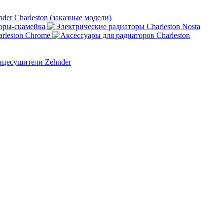
nder Charleston (заказные модели)
оры-скамейка
rleston Chrome
нцесушители Zehnder