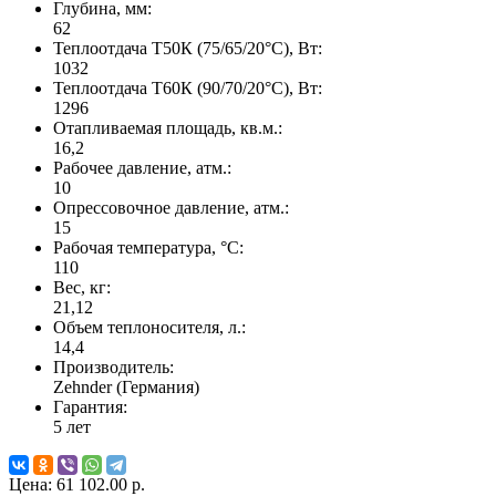
Глубина, мм:
62
Теплоотдача Т50К (75/65/20°C), Вт:
1032
Теплоотдача Т60К (90/70/20°C), Вт:
1296
Отапливаемая площадь, кв.м.:
16,2
Рабочее давление, атм.:
10
Опрессовочное давление, атм.:
15
Рабочая температура, °C:
110
Вес, кг:
21,12
Объем теплоносителя, л.:
14,4
Производитель:
Zehnder (Германия)
Гарантия:
5 лет
Цена:
61 102.00 р.