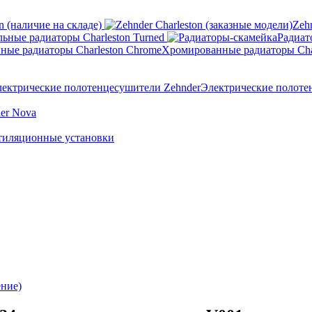
n (наличие на складе)
Zeh
ьные радиаторы Charleston Turned
Радиат
Хромированные радиаторы Cha
Электрические полоте
er Nova
тиляционные установки
ение)