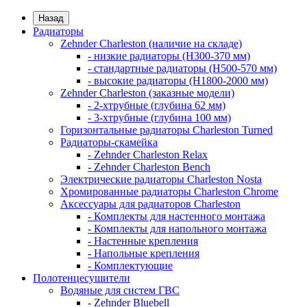
Назад
Радиаторы
Zehnder Charleston (наличие на складе)
- низкие радиаторы (H300-370 мм)
- стандартные радиаторы (H500-570 мм)
- высокие радиаторы (H1800-2000 мм)
Zehnder Charleston (заказные модели)
- 2-хтрубные (глубина 62 мм)
- 3-хтрубные (глубина 100 мм)
Горизонтальные радиаторы Charleston Turned
Радиаторы-скамейка
- Zehnder Charleston Relax
- Zehnder Charleston Bench
Электрические радиаторы Charleston Nosta
Хромированные радиаторы Charleston Chrome
Аксессуары для радиаторов Charleston
- Комплекты для настенного монтажа
- Комплекты для напольного монтажа
- Настенные крепления
- Напольные крепления
- Комплектующие
Полотенцесушители
Водяные для систем ГВС
- Zehnder Bluebell