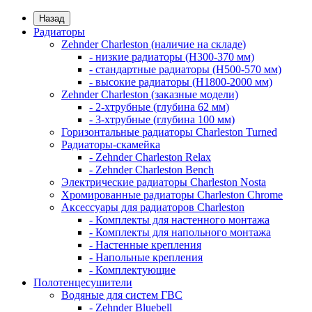
Назад
Радиаторы
Zehnder Charleston (наличие на складе)
- низкие радиаторы (H300-370 мм)
- стандартные радиаторы (H500-570 мм)
- высокие радиаторы (H1800-2000 мм)
Zehnder Charleston (заказные модели)
- 2-хтрубные (глубина 62 мм)
- 3-хтрубные (глубина 100 мм)
Горизонтальные радиаторы Charleston Turned
Радиаторы-скамейка
- Zehnder Charleston Relax
- Zehnder Charleston Bench
Электрические радиаторы Charleston Nosta
Хромированные радиаторы Charleston Chrome
Аксессуары для радиаторов Charleston
- Комплекты для настенного монтажа
- Комплекты для напольного монтажа
- Настенные крепления
- Напольные крепления
- Комплектующие
Полотенцесушители
Водяные для систем ГВС
- Zehnder Bluebell