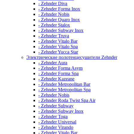
- Zehnder Diva
- Zehnder Forma Inox
- Zehnder Nobis
- Zehnder Quaro Inox
- Zehnder Stalox
- Zehnder Subway Inox
- Zehnder Truva
- Zehnder Vitalo Bar
- Zehnder Vitalo Spa
- Zehnder Yucca Star
Электрические полотенцесушители Zehnder
- Zehnder Aura
- Zehnder Forma Asym
- Zehnder Forma Spa
- Zehnder Kazeane
- Zehnder Metropolitan Bar
- Zehnder Metropolitan Spa
- Zehnder Nobis
- Zehnder Roda Twist Spa Air
- Zehnder Subway
- Zehnder Subway Inox
- Zehnder Toga
- Zehnder Universal
- Zehnder Virando
- Zehnder Vitalo Bar