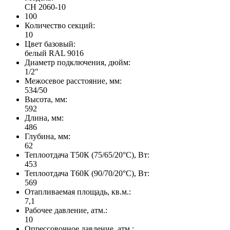
CH 2060-10
100
Количество секций:
10
Цвет базовый:
белый RAL 9016
Диаметр подключения, дюйм:
1/2"
Межосевое расстояние, мм:
534/50
Высота, мм:
592
Длина, мм:
486
Глубина, мм:
62
Теплоотдача Т50К (75/65/20°C), Вт:
453
Теплоотдача Т60К (90/70/20°C), Вт:
569
Отапливаемая площадь, кв.м.:
7,1
Рабочее давление, атм.:
10
Опрессовочное давление, атм.: