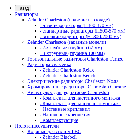
Назад
Радиаторы
Zehnder Charleston (наличие на складе)
- низкие радиаторы (H300-370 мм)
- стандартные радиаторы (H500-570 мм)
- высокие радиаторы (H1800-2000 мм)
Zehnder Charleston (заказные модели)
- 2-хтрубные (глубина 62 мм)
- 3-хтрубные (глубина 100 мм)
Горизонтальные радиаторы Charleston Turned
Радиаторы-скамейка
- Zehnder Charleston Relax
- Zehnder Charleston Bench
Электрические радиаторы Charleston Nosta
Хромированные радиаторы Charleston Chrome
Аксессуары для радиаторов Charleston
- Комплекты для настенного монтажа
- Комплекты для напольного монтажа
- Настенные крепления
- Напольные крепления
- Комплектующие
Полотенцесушители
Водяные для систем ГВС
- Zehnder Bluebell