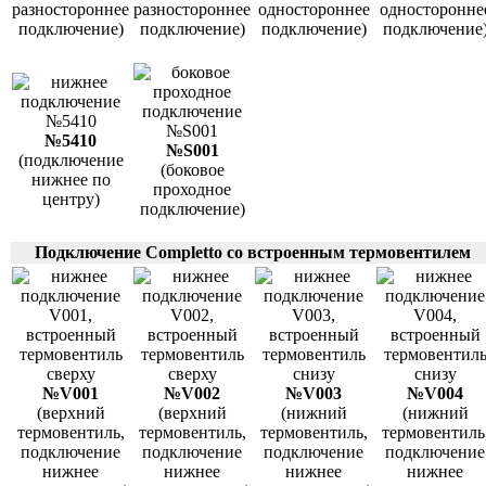
разностороннее
разностороннее
одностороннее
односторонне
подключение)
подключение)
подключение)
подключение
№5410
№S001
(подключение
(боковое
нижнее по
проходное
центру)
подключение)
Подключение Completto со встроенным термовентилем
№V001
№V002
№V003
№V004
(верхний
(верхний
(нижний
(нижний
термовентиль,
термовентиль,
термовентиль,
термовентиль
подключение
подключение
подключение
подключение
нижнее
нижнее
нижнее
нижнее