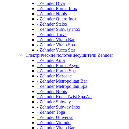
- Zehnder Diva
- Zehnder Forma Inox
- Zehnder Nobis
- Zehnder Quaro Inox
- Zehnder Stalox
- Zehnder Subway Inox
- Zehnder Truva
- Zehnder Vitalo Bar
- Zehnder Vitalo Spa
- Zehnder Yucca Star
Электрические полотенцесушители Zehnder
- Zehnder Aura
- Zehnder Forma Asym
- Zehnder Forma Spa
- Zehnder Kazeane
- Zehnder Metropolitan Bar
- Zehnder Metropolitan Spa
- Zehnder Nobis
- Zehnder Roda Twist Spa Air
- Zehnder Subway
- Zehnder Subway Inox
- Zehnder Toga
- Zehnder Universal
- Zehnder Virando
- Zehnder Vitalo Bar