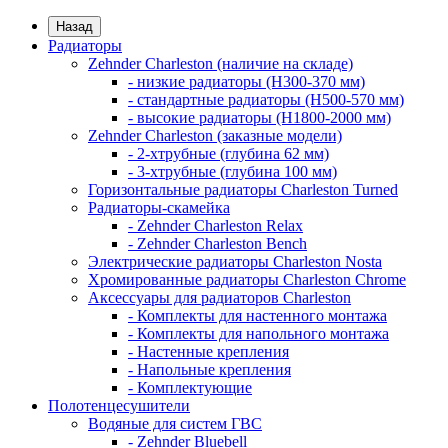
Назад
Радиаторы
Zehnder Charleston (наличие на складе)
- низкие радиаторы (H300-370 мм)
- стандартные радиаторы (H500-570 мм)
- высокие радиаторы (H1800-2000 мм)
Zehnder Charleston (заказные модели)
- 2-хтрубные (глубина 62 мм)
- 3-хтрубные (глубина 100 мм)
Горизонтальные радиаторы Charleston Turned
Радиаторы-скамейка
- Zehnder Charleston Relax
- Zehnder Charleston Bench
Электрические радиаторы Charleston Nosta
Хромированные радиаторы Charleston Chrome
Аксессуары для радиаторов Charleston
- Комплекты для настенного монтажа
- Комплекты для напольного монтажа
- Настенные крепления
- Напольные крепления
- Комплектующие
Полотенцесушители
Водяные для систем ГВС
- Zehnder Bluebell