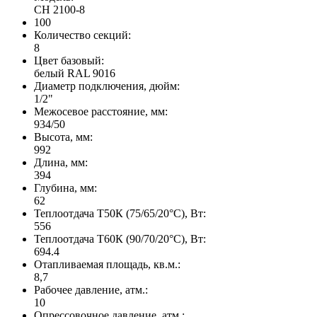
CH 2100-8
100
Количество секций:
8
Цвет базовый:
белый RAL 9016
Диаметр подключения, дюйм:
1/2"
Межосевое расстояние, мм:
934/50
Высота, мм:
992
Длина, мм:
394
Глубина, мм:
62
Теплоотдача Т50К (75/65/20°C), Вт:
556
Теплоотдача Т60К (90/70/20°C), Вт:
694.4
Отапливаемая площадь, кв.м.:
8,7
Рабочее давление, атм.:
10
Опрессовочное давление, атм.: