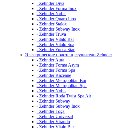
- Zehnder Diva
- Zehnder Forma Inox
- Zehnder Nobis
- Zehnder Quaro Inox
- Zehnder Stalox
- Zehnder Subway Inox
- Zehnder Truva
- Zehnder Vitalo Bar
- Zehnder Vitalo Spa
- Zehnder Yucca Star
Электрические полотенцесушители Zehnder
- Zehnder Aura
- Zehnder Forma Asym
- Zehnder Forma Spa
- Zehnder Kazeane
- Zehnder Metropolitan Bar
- Zehnder Metropolitan Spa
- Zehnder Nobis
- Zehnder Roda Twist Spa Air
- Zehnder Subway
- Zehnder Subway Inox
- Zehnder Toga
- Zehnder Universal
- Zehnder Virando
- Zehnder Vitalo Bar