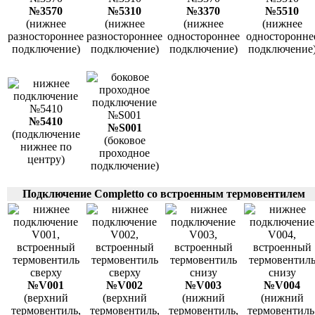
№3570
№5310
№3370
№5510
(нижнее
(нижнее
(нижнее
(нижнее
разностороннее
разностороннее
одностороннее
односторонне
подключение)
подключение)
подключение)
подключение
№5410
№S001
(подключение
(боковое
нижнее по
проходное
центру)
подключение)
Подключение Completto со встроенным термовентилем
№V001
№V002
№V003
№V004
(верхний
(верхний
(нижний
(нижний
термовентиль,
термовентиль,
термовентиль,
термовентиль