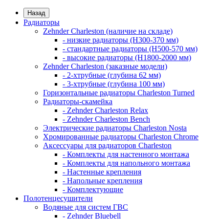
Назад
Радиаторы
Zehnder Charleston (наличие на складе)
- низкие радиаторы (H300-370 мм)
- стандартные радиаторы (H500-570 мм)
- высокие радиаторы (H1800-2000 мм)
Zehnder Charleston (заказные модели)
- 2-хтрубные (глубина 62 мм)
- 3-хтрубные (глубина 100 мм)
Горизонтальные радиаторы Charleston Turned
Радиаторы-скамейка
- Zehnder Charleston Relax
- Zehnder Charleston Bench
Электрические радиаторы Charleston Nosta
Хромированные радиаторы Charleston Chrome
Аксессуары для радиаторов Charleston
- Комплекты для настенного монтажа
- Комплекты для напольного монтажа
- Настенные крепления
- Напольные крепления
- Комплектующие
Полотенцесушители
Водяные для систем ГВС
- Zehnder Bluebell