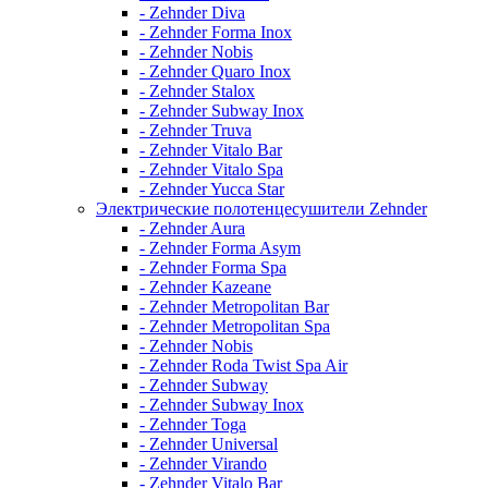
- Zehnder Diva
- Zehnder Forma Inox
- Zehnder Nobis
- Zehnder Quaro Inox
- Zehnder Stalox
- Zehnder Subway Inox
- Zehnder Truva
- Zehnder Vitalo Bar
- Zehnder Vitalo Spa
- Zehnder Yucca Star
Электрические полотенцесушители Zehnder
- Zehnder Aura
- Zehnder Forma Asym
- Zehnder Forma Spa
- Zehnder Kazeane
- Zehnder Metropolitan Bar
- Zehnder Metropolitan Spa
- Zehnder Nobis
- Zehnder Roda Twist Spa Air
- Zehnder Subway
- Zehnder Subway Inox
- Zehnder Toga
- Zehnder Universal
- Zehnder Virando
- Zehnder Vitalo Bar