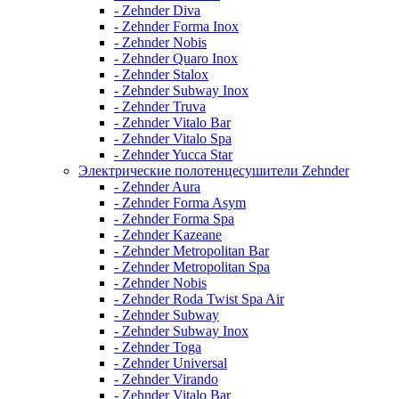
- Zehnder Diva
- Zehnder Forma Inox
- Zehnder Nobis
- Zehnder Quaro Inox
- Zehnder Stalox
- Zehnder Subway Inox
- Zehnder Truva
- Zehnder Vitalo Bar
- Zehnder Vitalo Spa
- Zehnder Yucca Star
Электрические полотенцесушители Zehnder
- Zehnder Aura
- Zehnder Forma Asym
- Zehnder Forma Spa
- Zehnder Kazeane
- Zehnder Metropolitan Bar
- Zehnder Metropolitan Spa
- Zehnder Nobis
- Zehnder Roda Twist Spa Air
- Zehnder Subway
- Zehnder Subway Inox
- Zehnder Toga
- Zehnder Universal
- Zehnder Virando
- Zehnder Vitalo Bar