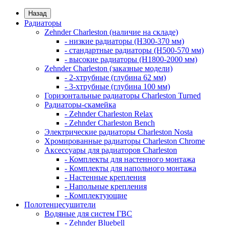
Назад
Радиаторы
Zehnder Charleston (наличие на складе)
- низкие радиаторы (H300-370 мм)
- стандартные радиаторы (H500-570 мм)
- высокие радиаторы (H1800-2000 мм)
Zehnder Charleston (заказные модели)
- 2-хтрубные (глубина 62 мм)
- 3-хтрубные (глубина 100 мм)
Горизонтальные радиаторы Charleston Turned
Радиаторы-скамейка
- Zehnder Charleston Relax
- Zehnder Charleston Bench
Электрические радиаторы Charleston Nosta
Хромированные радиаторы Charleston Chrome
Аксессуары для радиаторов Charleston
- Комплекты для настенного монтажа
- Комплекты для напольного монтажа
- Настенные крепления
- Напольные крепления
- Комплектующие
Полотенцесушители
Водяные для систем ГВС
- Zehnder Bluebell