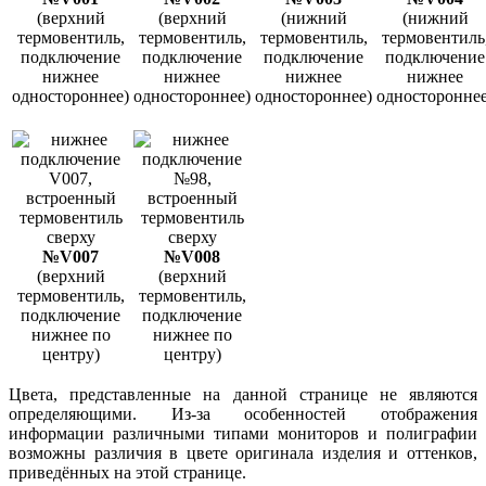
(верхний
(верхний
(нижний
(нижний
термовентиль,
термовентиль,
термовентиль,
термовентиль
подключение
подключение
подключение
подключение
нижнее
нижнее
нижнее
нижнее
одностороннее)
одностороннее)
одностороннее)
одностороннее
№V007
№V008
(верхний
(верхний
термовентиль,
термовентиль,
подключение
подключение
нижнее по
нижнее по
центру)
центру)
Цвета, представленные на данной странице не являются
определяющими. Из-за особенностей отображения
информации различными типами мониторов и полиграфии
возможны различия в цвете оригинала изделия и оттенков,
приведённых на этой странице.