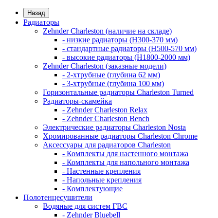
Назад
Радиаторы
Zehnder Charleston (наличие на складе)
- низкие радиаторы (H300-370 мм)
- стандартные радиаторы (H500-570 мм)
- высокие радиаторы (H1800-2000 мм)
Zehnder Charleston (заказные модели)
- 2-хтрубные (глубина 62 мм)
- 3-хтрубные (глубина 100 мм)
Горизонтальные радиаторы Charleston Turned
Радиаторы-скамейка
- Zehnder Charleston Relax
- Zehnder Charleston Bench
Электрические радиаторы Charleston Nosta
Хромированные радиаторы Charleston Chrome
Аксессуары для радиаторов Charleston
- Комплекты для настенного монтажа
- Комплекты для напольного монтажа
- Настенные крепления
- Напольные крепления
- Комплектующие
Полотенцесушители
Водяные для систем ГВС
- Zehnder Bluebell