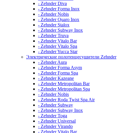
- Zehnder Diva
- Zehnder Forma Inox
- Zehnder Nobis
- Zehnder Quaro Inox
- Zehnder Stalox
- Zehnder Subway Inox
- Zehnder Truva
- Zehnder Vitalo Bar
- Zehnder Vitalo Spa
- Zehnder Yucca Star
Электрические полотенцесушители Zehnder
- Zehnder Aura
- Zehnder Forma Asym
- Zehnder Forma Spa
- Zehnder Kazeane
- Zehnder Metropolitan Bar
- Zehnder Metropolitan Spa
- Zehnder Nobis
- Zehnder Roda Twist Spa Air
- Zehnder Subway
- Zehnder Subway Inox
- Zehnder Toga
- Zehnder Universal
- Zehnder Virando
- Zehnder Vitalo Bar