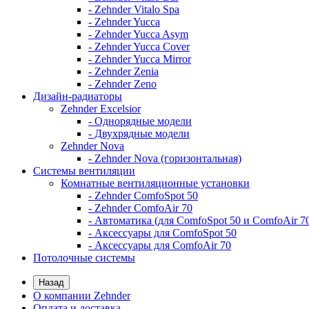
- Zehnder Vitalo Spa
- Zehnder Yucca
- Zehnder Yucca Asym
- Zehnder Yucca Cover
- Zehnder Yucca Mirror
- Zehnder Zenia
- Zehnder Zeno
Дизайн-радиаторы
Zehnder Excelsior
- Однорядные модели
- Двухрядные модели
Zehnder Nova
- Zehnder Nova (горизонтальная)
Системы вентиляции
Комнатные вентиляционные установки
- Zehnder ComfoSpot 50
- Zehnder ComfoAir 70
- Автоматика (для ComfoSpot 50 и ComfoAir 7
- Аксессуары для ComfoSpot 50
- Аксессуары для ComfoAir 70
Потолочные системы
Назад
О компании Zehnder
Оплата и доставка