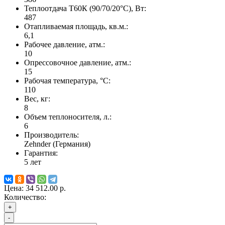
Теплоотдача Т60К (90/70/20°C), Вт:
487
Отапливаемая площадь, кв.м.:
6,1
Рабочее давление, атм.:
10
Опрессовочное давление, атм.:
15
Рабочая температура, °C:
110
Вес, кг:
8
Объем теплоносителя, л.:
6
Производитель:
Zehnder (Германия)
Гарантия:
5 лет
Цена:
34 512.00 р.
Количество:
+
-