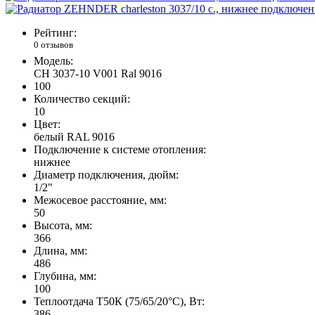
Рейтинг:
0 отзывов
Модель:
CH 3037-10 V001 Ral 9016
100
Количество секций:
10
Цвет:
белый RAL 9016
Подключение к системе отопления:
нижнее
Диаметр подключения, дюйм:
1/2"
Межосевое расстояние, мм:
50
Высота, мм:
366
Длина, мм:
486
Глубина, мм:
100
Теплоотдача Т50К (75/65/20°C), Вт:
386