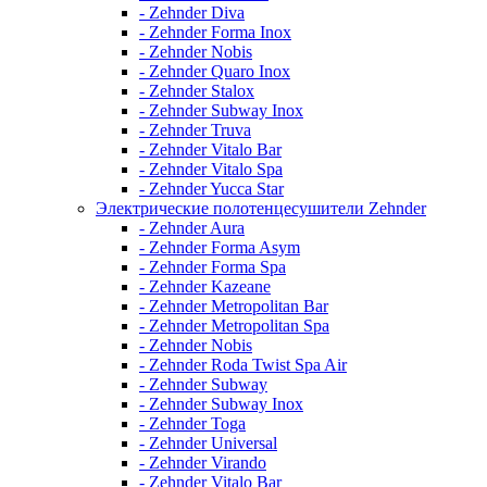
- Zehnder Diva
- Zehnder Forma Inox
- Zehnder Nobis
- Zehnder Quaro Inox
- Zehnder Stalox
- Zehnder Subway Inox
- Zehnder Truva
- Zehnder Vitalo Bar
- Zehnder Vitalo Spa
- Zehnder Yucca Star
Электрические полотенцесушители Zehnder
- Zehnder Aura
- Zehnder Forma Asym
- Zehnder Forma Spa
- Zehnder Kazeane
- Zehnder Metropolitan Bar
- Zehnder Metropolitan Spa
- Zehnder Nobis
- Zehnder Roda Twist Spa Air
- Zehnder Subway
- Zehnder Subway Inox
- Zehnder Toga
- Zehnder Universal
- Zehnder Virando
- Zehnder Vitalo Bar