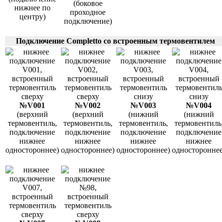
(боковое
нижнее по
проходное
центру)
подключение)
Подключение Completto со встроенным термовентилем
№V001
№V002
№V003
№V004
(верхний
(верхний
(нижний
(нижний
термовентиль,
термовентиль,
термовентиль,
термовентиль
подключение
подключение
подключение
подключение
нижнее
нижнее
нижнее
нижнее
одностороннее)
одностороннее)
одностороннее)
одностороннее