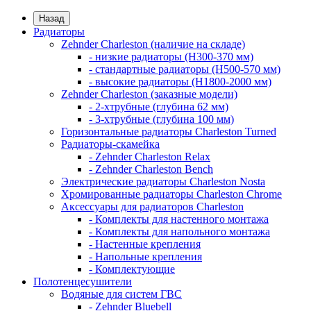
Назад
Радиаторы
Zehnder Charleston (наличие на складе)
- низкие радиаторы (H300-370 мм)
- стандартные радиаторы (H500-570 мм)
- высокие радиаторы (H1800-2000 мм)
Zehnder Charleston (заказные модели)
- 2-хтрубные (глубина 62 мм)
- 3-хтрубные (глубина 100 мм)
Горизонтальные радиаторы Charleston Turned
Радиаторы-скамейка
- Zehnder Charleston Relax
- Zehnder Charleston Bench
Электрические радиаторы Charleston Nosta
Хромированные радиаторы Charleston Chrome
Аксессуары для радиаторов Charleston
- Комплекты для настенного монтажа
- Комплекты для напольного монтажа
- Настенные крепления
- Напольные крепления
- Комплектующие
Полотенцесушители
Водяные для систем ГВС
- Zehnder Bluebell