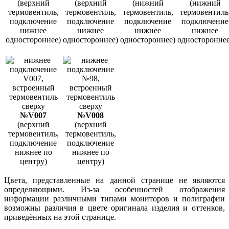
(верхний
(верхний
(нижний
(нижний
термовентиль,
термовентиль,
термовентиль,
термовентиль
подключение
подключение
подключение
подключение
нижнее
нижнее
нижнее
нижнее
одностороннее)
одностороннее)
одностороннее)
одностороннее
№V007
№V008
(верхний
(верхний
термовентиль,
термовентиль,
подключение
подключение
нижнее по
нижнее по
центру)
центру)
Цвета, представленные на данной странице не являются
определяющими. Из-за особенностей отображения
информации различными типами мониторов и полиграфии
возможны различия в цвете оригинала изделия и оттенков,
приведённых на этой странице.