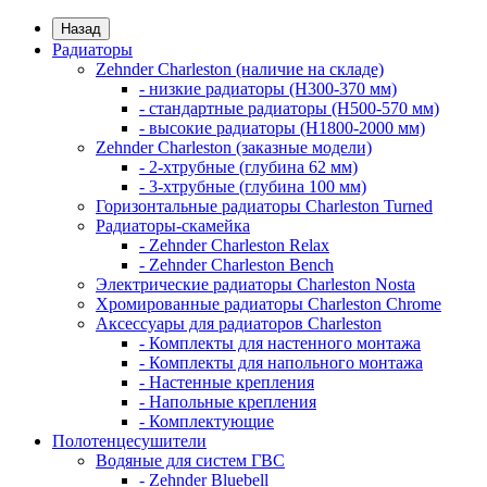
Назад
Радиаторы
Zehnder Charleston (наличие на складе)
- низкие радиаторы (H300-370 мм)
- стандартные радиаторы (H500-570 мм)
- высокие радиаторы (H1800-2000 мм)
Zehnder Charleston (заказные модели)
- 2-хтрубные (глубина 62 мм)
- 3-хтрубные (глубина 100 мм)
Горизонтальные радиаторы Charleston Turned
Радиаторы-скамейка
- Zehnder Charleston Relax
- Zehnder Charleston Bench
Электрические радиаторы Charleston Nosta
Хромированные радиаторы Charleston Chrome
Аксессуары для радиаторов Charleston
- Комплекты для настенного монтажа
- Комплекты для напольного монтажа
- Настенные крепления
- Напольные крепления
- Комплектующие
Полотенцесушители
Водяные для систем ГВС
- Zehnder Bluebell