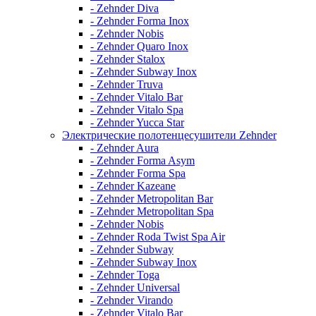
- Zehnder Diva
- Zehnder Forma Inox
- Zehnder Nobis
- Zehnder Quaro Inox
- Zehnder Stalox
- Zehnder Subway Inox
- Zehnder Truva
- Zehnder Vitalo Bar
- Zehnder Vitalo Spa
- Zehnder Yucca Star
Электрические полотенцесушители Zehnder
- Zehnder Aura
- Zehnder Forma Asym
- Zehnder Forma Spa
- Zehnder Kazeane
- Zehnder Metropolitan Bar
- Zehnder Metropolitan Spa
- Zehnder Nobis
- Zehnder Roda Twist Spa Air
- Zehnder Subway
- Zehnder Subway Inox
- Zehnder Toga
- Zehnder Universal
- Zehnder Virando
- Zehnder Vitalo Bar