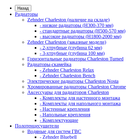
Назад
Радиаторы
Zehnder Charleston (наличие на складе)
- низкие радиаторы (H300-370 мм)
- стандартные радиаторы (H500-570 мм)
- высокие радиаторы (H1800-2000 мм)
Zehnder Charleston (заказные модели)
- 2-хтрубные (глубина 62 мм)
- 3-хтрубные (глубина 100 мм)
Горизонтальные радиаторы Charleston Turned
Радиаторы-скамейка
- Zehnder Charleston Relax
- Zehnder Charleston Bench
Электрические радиаторы Charleston Nosta
Хромированные радиаторы Charleston Chrome
Аксессуары для радиаторов Charleston
- Комплекты для настенного монтажа
- Комплекты для напольного монтажа
- Настенные крепления
- Напольные крепления
- Комплектующие
Полотенцесушители
Водяные для систем ГВС
- Zehnder Bluebell