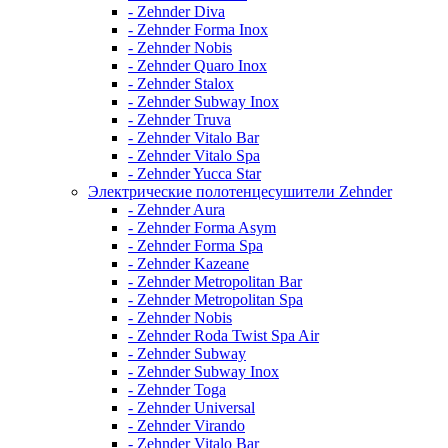
- Zehnder Diva
- Zehnder Forma Inox
- Zehnder Nobis
- Zehnder Quaro Inox
- Zehnder Stalox
- Zehnder Subway Inox
- Zehnder Truva
- Zehnder Vitalo Bar
- Zehnder Vitalo Spa
- Zehnder Yucca Star
Электрические полотенцесушители Zehnder
- Zehnder Aura
- Zehnder Forma Asym
- Zehnder Forma Spa
- Zehnder Kazeane
- Zehnder Metropolitan Bar
- Zehnder Metropolitan Spa
- Zehnder Nobis
- Zehnder Roda Twist Spa Air
- Zehnder Subway
- Zehnder Subway Inox
- Zehnder Toga
- Zehnder Universal
- Zehnder Virando
- Zehnder Vitalo Bar