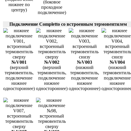
(боковое
нижнее по
проходное
центру)
подключение)
Подключение Completto со встроенным термовентилем
№V001
№V002
№V003
№V004
(верхний
(верхний
(нижний
(нижний
термовентиль,
термовентиль,
термовентиль,
термовентиль
подключение
подключение
подключение
подключение
нижнее
нижнее
нижнее
нижнее
одностороннее)
одностороннее)
одностороннее)
одностороннее