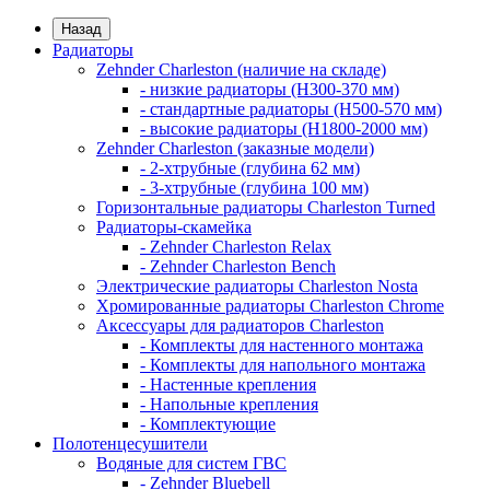
Назад
Радиаторы
Zehnder Charleston (наличие на складе)
- низкие радиаторы (H300-370 мм)
- стандартные радиаторы (H500-570 мм)
- высокие радиаторы (H1800-2000 мм)
Zehnder Charleston (заказные модели)
- 2-хтрубные (глубина 62 мм)
- 3-хтрубные (глубина 100 мм)
Горизонтальные радиаторы Charleston Turned
Радиаторы-скамейка
- Zehnder Charleston Relax
- Zehnder Charleston Bench
Электрические радиаторы Charleston Nosta
Хромированные радиаторы Charleston Chrome
Аксессуары для радиаторов Charleston
- Комплекты для настенного монтажа
- Комплекты для напольного монтажа
- Настенные крепления
- Напольные крепления
- Комплектующие
Полотенцесушители
Водяные для систем ГВС
- Zehnder Bluebell