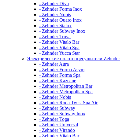
- Zehnder Diva
- Zehnder Forma Inox
- Zehnder Nobis
- Zehnder Quaro Inox
- Zehnder Stalox
- Zehnder Subway Inox
- Zehnder Truva
- Zehnder Vitalo Bar
- Zehnder Vitalo Spa
- Zehnder Yucca Star
Электрические полотенцесушители Zehnder
- Zehnder Aura
- Zehnder Forma Asym
- Zehnder Forma Spa
- Zehnder Kazeane
- Zehnder Metropolitan Bar
- Zehnder Metropolitan Spa
- Zehnder Nobis
- Zehnder Roda Twist Spa Air
- Zehnder Subway
- Zehnder Subway Inox
- Zehnder Toga
- Zehnder Universal
- Zehnder Virando
- Zehnder Vitalo Bar