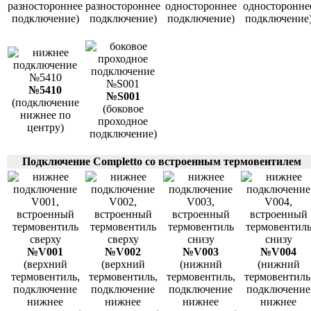
разностороннее
разностороннее
одностороннее
односторонне
подключение)
подключение)
подключение)
подключение
№5410
№S001
(подключение
(боковое
нижнее по
проходное
центру)
подключение)
Подключение Completto со встроенным термовентилем
№V001
№V002
№V003
№V004
(верхний
(верхний
(нижний
(нижний
термовентиль,
термовентиль,
термовентиль,
термовентиль
подключение
подключение
подключение
подключение
нижнее
нижнее
нижнее
нижнее