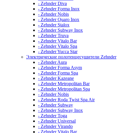
- Zehnder Diva
- Zehnder Forma Inox
- Zehnder Nobis
- Zehnder Quaro Inox
- Zehnder Stalox
- Zehnder Subway Inox
- Zehnder Truva
- Zehnder Vitalo Bar
- Zehnder Vitalo Spa
- Zehnder Yucca Star
Электрические полотенцесушители Zehnder
- Zehnder Aura
- Zehnder Forma Asym
- Zehnder Forma Spa
- Zehnder Kazeane
- Zehnder Metropolitan Bar
- Zehnder Metropolitan Spa
- Zehnder Nobis
- Zehnder Roda Twist Spa Air
- Zehnder Subway
- Zehnder Subway Inox
- Zehnder Toga
- Zehnder Universal
- Zehnder Virando
- Zehnder Vitalo Bar