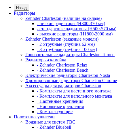
Назад
Радиаторы
Zehnder Charleston (наличие на складе)
- низкие радиаторы (H300-370 мм)
- стандартные радиаторы (H500-570 мм)
- высокие радиаторы (H1800-2000 мм)
Zehnder Charleston (заказные модели)
- 2-хтрубные (глубина 62 мм)
- 3-хтрубные (глубина 100 мм)
Горизонтальные радиаторы Charleston Turned
Радиаторы-скамейка
- Zehnder Charleston Relax
- Zehnder Charleston Bench
Электрические радиаторы Charleston Nosta
Хромированные радиаторы Charleston Chrome
Аксессуары для радиаторов Charleston
- Комплекты для настенного монтажа
- Комплекты для напольного монтажа
- Настенные крепления
- Напольные крепления
- Комплектующие
Полотенцесушители
Водяные для систем ГВС
- Zehnder Bluebell