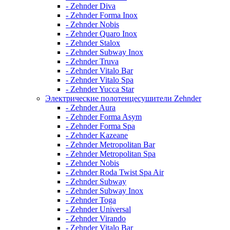
- Zehnder Diva
- Zehnder Forma Inox
- Zehnder Nobis
- Zehnder Quaro Inox
- Zehnder Stalox
- Zehnder Subway Inox
- Zehnder Truva
- Zehnder Vitalo Bar
- Zehnder Vitalo Spa
- Zehnder Yucca Star
Электрические полотенцесушители Zehnder
- Zehnder Aura
- Zehnder Forma Asym
- Zehnder Forma Spa
- Zehnder Kazeane
- Zehnder Metropolitan Bar
- Zehnder Metropolitan Spa
- Zehnder Nobis
- Zehnder Roda Twist Spa Air
- Zehnder Subway
- Zehnder Subway Inox
- Zehnder Toga
- Zehnder Universal
- Zehnder Virando
- Zehnder Vitalo Bar