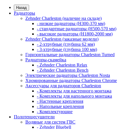
Назад
Радиаторы
Zehnder Charleston (наличие на складе)
- низкие радиаторы (H300-370 мм)
- стандартные радиаторы (H500-570 мм)
- высокие радиаторы (H1800-2000 мм)
Zehnder Charleston (заказные модели)
- 2-хтрубные (глубина 62 мм)
- 3-хтрубные (глубина 100 мм)
Горизонтальные радиаторы Charleston Turned
Радиаторы-скамейка
- Zehnder Charleston Relax
- Zehnder Charleston Bench
Электрические радиаторы Charleston Nosta
Хромированные радиаторы Charleston Chrome
Аксессуары для радиаторов Charleston
- Комплекты для настенного монтажа
- Комплекты для напольного монтажа
- Настенные крепления
- Напольные крепления
- Комплектующие
Полотенцесушители
Водяные для систем ГВС
- Zehnder Bluebell