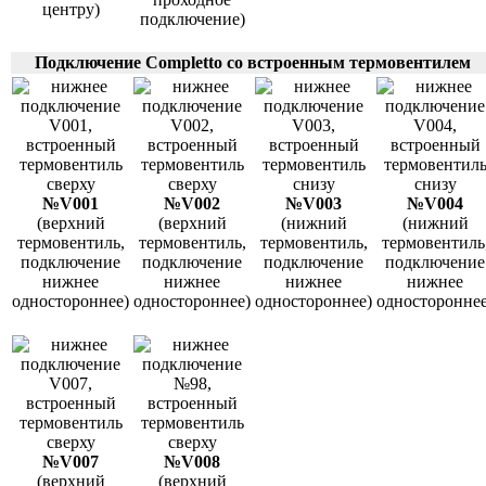
центру)
подключение)
Подключение Completto со встроенным термовентилем
№V001
№V002
№V003
№V004
(верхний
(верхний
(нижний
(нижний
термовентиль,
термовентиль,
термовентиль,
термовентиль
подключение
подключение
подключение
подключение
нижнее
нижнее
нижнее
нижнее
одностороннее)
одностороннее)
одностороннее)
одностороннее
№V007
№V008
(верхний
(верхний