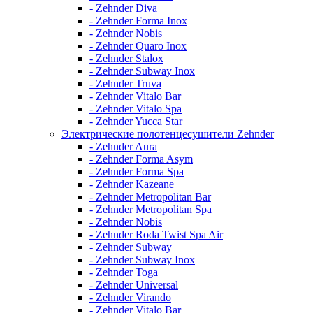
- Zehnder Diva
- Zehnder Forma Inox
- Zehnder Nobis
- Zehnder Quaro Inox
- Zehnder Stalox
- Zehnder Subway Inox
- Zehnder Truva
- Zehnder Vitalo Bar
- Zehnder Vitalo Spa
- Zehnder Yucca Star
Электрические полотенцесушители Zehnder
- Zehnder Aura
- Zehnder Forma Asym
- Zehnder Forma Spa
- Zehnder Kazeane
- Zehnder Metropolitan Bar
- Zehnder Metropolitan Spa
- Zehnder Nobis
- Zehnder Roda Twist Spa Air
- Zehnder Subway
- Zehnder Subway Inox
- Zehnder Toga
- Zehnder Universal
- Zehnder Virando
- Zehnder Vitalo Bar