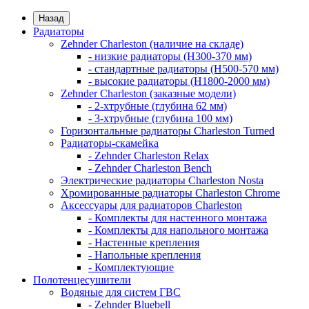
Назад
Радиаторы
Zehnder Charleston (наличие на складе)
- низкие радиаторы (H300-370 мм)
- стандартные радиаторы (H500-570 мм)
- высокие радиаторы (H1800-2000 мм)
Zehnder Charleston (заказные модели)
- 2-хтрубные (глубина 62 мм)
- 3-хтрубные (глубина 100 мм)
Горизонтальные радиаторы Charleston Turned
Радиаторы-скамейка
- Zehnder Charleston Relax
- Zehnder Charleston Bench
Электрические радиаторы Charleston Nosta
Хромированные радиаторы Charleston Chrome
Аксессуары для радиаторов Charleston
- Комплекты для настенного монтажа
- Комплекты для напольного монтажа
- Настенные крепления
- Напольные крепления
- Комплектующие
Полотенцесушители
Водяные для систем ГВС
- Zehnder Bluebell