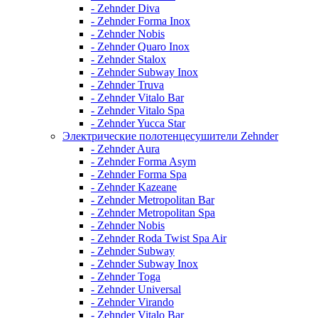
- Zehnder Diva
- Zehnder Forma Inox
- Zehnder Nobis
- Zehnder Quaro Inox
- Zehnder Stalox
- Zehnder Subway Inox
- Zehnder Truva
- Zehnder Vitalo Bar
- Zehnder Vitalo Spa
- Zehnder Yucca Star
Электрические полотенцесушители Zehnder
- Zehnder Aura
- Zehnder Forma Asym
- Zehnder Forma Spa
- Zehnder Kazeane
- Zehnder Metropolitan Bar
- Zehnder Metropolitan Spa
- Zehnder Nobis
- Zehnder Roda Twist Spa Air
- Zehnder Subway
- Zehnder Subway Inox
- Zehnder Toga
- Zehnder Universal
- Zehnder Virando
- Zehnder Vitalo Bar