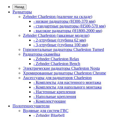
Назад
Радиаторы
Zehnder Charleston (наличие на складе)
- низкие радиаторы (H300-370 мм)
- стандартные радиаторы (H500-570 мм)
- высокие радиаторы (H1800-2000 мм)
Zehnder Charleston (заказные модели)
- 2-хтрубные (глубина 62 мм)
- 3-хтрубные (глубина 100 мм)
Горизонтальные радиаторы Charleston Turned
Радиаторы-скамейка
- Zehnder Charleston Relax
- Zehnder Charleston Bench
Электрические радиаторы Charleston Nosta
Хромированные радиаторы Charleston Chrome
Аксессуары для радиаторов Charleston
- Комплекты для настенного монтажа
- Комплекты для напольного монтажа
- Настенные крепления
- Напольные крепления
- Комплектующие
Полотенцесушители
Водяные для систем ГВС
- Zehnder Bluebell