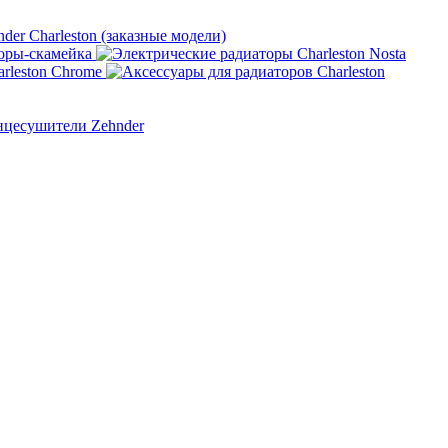
nder Charleston (заказные модели)
оры-скамейка
rleston Chrome
нцесушители Zehnder