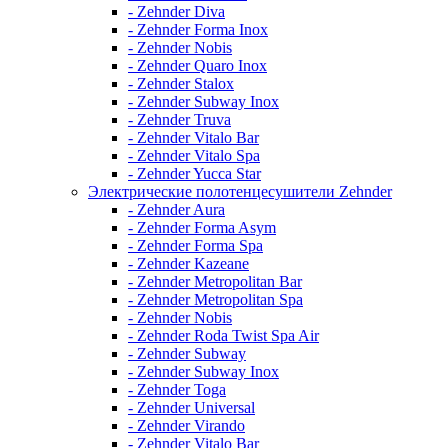
- Zehnder Diva
- Zehnder Forma Inox
- Zehnder Nobis
- Zehnder Quaro Inox
- Zehnder Stalox
- Zehnder Subway Inox
- Zehnder Truva
- Zehnder Vitalo Bar
- Zehnder Vitalo Spa
- Zehnder Yucca Star
Электрические полотенцесушители Zehnder
- Zehnder Aura
- Zehnder Forma Asym
- Zehnder Forma Spa
- Zehnder Kazeane
- Zehnder Metropolitan Bar
- Zehnder Metropolitan Spa
- Zehnder Nobis
- Zehnder Roda Twist Spa Air
- Zehnder Subway
- Zehnder Subway Inox
- Zehnder Toga
- Zehnder Universal
- Zehnder Virando
- Zehnder Vitalo Bar