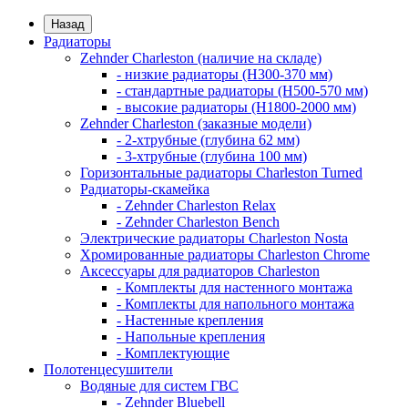
Назад
Радиаторы
Zehnder Charleston (наличие на складе)
- низкие радиаторы (H300-370 мм)
- стандартные радиаторы (H500-570 мм)
- высокие радиаторы (H1800-2000 мм)
Zehnder Charleston (заказные модели)
- 2-хтрубные (глубина 62 мм)
- 3-хтрубные (глубина 100 мм)
Горизонтальные радиаторы Charleston Turned
Радиаторы-скамейка
- Zehnder Charleston Relax
- Zehnder Charleston Bench
Электрические радиаторы Charleston Nosta
Хромированные радиаторы Charleston Chrome
Аксессуары для радиаторов Charleston
- Комплекты для настенного монтажа
- Комплекты для напольного монтажа
- Настенные крепления
- Напольные крепления
- Комплектующие
Полотенцесушители
Водяные для систем ГВС
- Zehnder Bluebell