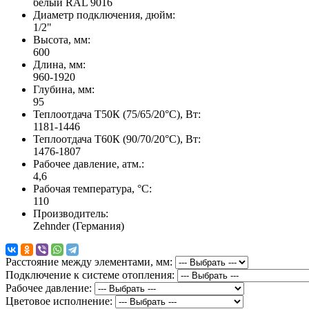
белый RAL 9016
Диаметр подключения, дюйм:
1/2"
Высота, мм:
600
Длина, мм:
960-1920
Глубина, мм:
95
Теплоотдача Т50К (75/65/20°C), Вт:
1181-1446
Теплоотдача Т60К (90/70/20°C), Вт:
1476-1807
Рабочее давление, атм.:
4,6
Рабочая температура, °C:
110
Производитель:
Zehnder (Германия)
Расстояние между элементами, мм:
Подключение к системе отопления:
Рабочее давление:
Цветовое исполнение: