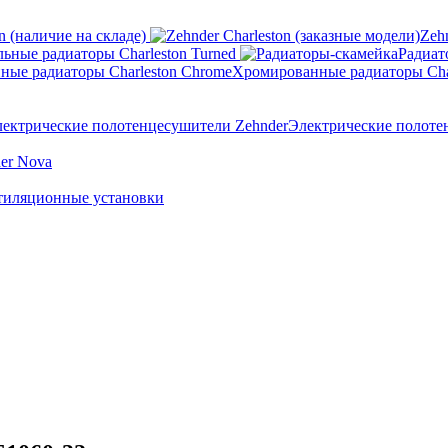
n (наличие на складе)
Zeh
ьные радиаторы Charleston Turned
Радиат
Хромированные радиаторы Cha
Электрические полоте
er Nova
тиляционные установки