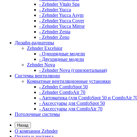
- Zehnder Vitalo Spa
- Zehnder Yucca
- Zehnder Yucca Asym
- Zehnder Yucca Cover
- Zehnder Yucca Mirror
- Zehnder Zenia
- Zehnder Zeno
Дизайн-радиаторы
Zehnder Excelsior
- Однорядные модели
- Двухрядные модели
Zehnder Nova
- Zehnder Nova (горизонтальная)
Системы вентиляции
Комнатные вентиляционные установки
- Zehnder ComfoSpot 50
- Zehnder ComfoAir 70
- Автоматика (для ComfoSpot 50 и ComfoAir 7
- Аксессуары для ComfoSpot 50
- Аксессуары для ComfoAir 70
Потолочные системы
Назад
О компании Zehnder
Оплата и доставка