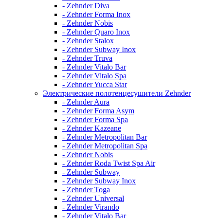
- Zehnder Diva
- Zehnder Forma Inox
- Zehnder Nobis
- Zehnder Quaro Inox
- Zehnder Stalox
- Zehnder Subway Inox
- Zehnder Truva
- Zehnder Vitalo Bar
- Zehnder Vitalo Spa
- Zehnder Yucca Star
Электрические полотенцесушители Zehnder
- Zehnder Aura
- Zehnder Forma Asym
- Zehnder Forma Spa
- Zehnder Kazeane
- Zehnder Metropolitan Bar
- Zehnder Metropolitan Spa
- Zehnder Nobis
- Zehnder Roda Twist Spa Air
- Zehnder Subway
- Zehnder Subway Inox
- Zehnder Toga
- Zehnder Universal
- Zehnder Virando
- Zehnder Vitalo Bar