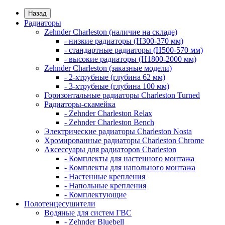
Назад
Радиаторы
Zehnder Charleston (наличие на складе)
- низкие радиаторы (H300-370 мм)
- стандартные радиаторы (H500-570 мм)
- высокие радиаторы (H1800-2000 мм)
Zehnder Charleston (заказные модели)
- 2-хтрубные (глубина 62 мм)
- 3-хтрубные (глубина 100 мм)
Горизонтальные радиаторы Charleston Turned
Радиаторы-скамейка
- Zehnder Charleston Relax
- Zehnder Charleston Bench
Электрические радиаторы Charleston Nosta
Хромированные радиаторы Charleston Chrome
Аксессуары для радиаторов Charleston
- Комплекты для настенного монтажа
- Комплекты для напольного монтажа
- Настенные крепления
- Напольные крепления
- Комплектующие
Полотенцесушители
Водяные для систем ГВС
- Zehnder Bluebell