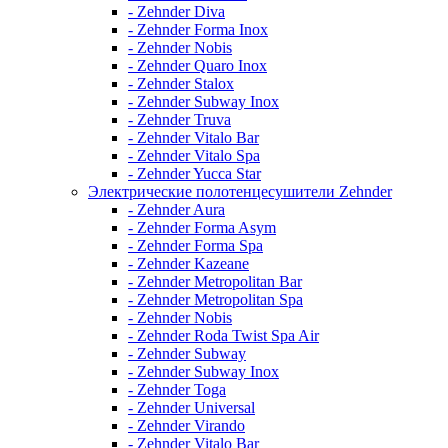
- Zehnder Diva
- Zehnder Forma Inox
- Zehnder Nobis
- Zehnder Quaro Inox
- Zehnder Stalox
- Zehnder Subway Inox
- Zehnder Truva
- Zehnder Vitalo Bar
- Zehnder Vitalo Spa
- Zehnder Yucca Star
Электрические полотенцесушители Zehnder
- Zehnder Aura
- Zehnder Forma Asym
- Zehnder Forma Spa
- Zehnder Kazeane
- Zehnder Metropolitan Bar
- Zehnder Metropolitan Spa
- Zehnder Nobis
- Zehnder Roda Twist Spa Air
- Zehnder Subway
- Zehnder Subway Inox
- Zehnder Toga
- Zehnder Universal
- Zehnder Virando
- Zehnder Vitalo Bar