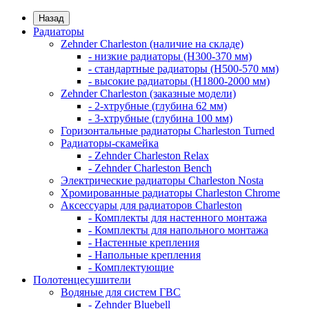
Назад
Радиаторы
Zehnder Charleston (наличие на складе)
- низкие радиаторы (H300-370 мм)
- стандартные радиаторы (H500-570 мм)
- высокие радиаторы (H1800-2000 мм)
Zehnder Charleston (заказные модели)
- 2-хтрубные (глубина 62 мм)
- 3-хтрубные (глубина 100 мм)
Горизонтальные радиаторы Charleston Turned
Радиаторы-скамейка
- Zehnder Charleston Relax
- Zehnder Charleston Bench
Электрические радиаторы Charleston Nosta
Хромированные радиаторы Charleston Chrome
Аксессуары для радиаторов Charleston
- Комплекты для настенного монтажа
- Комплекты для напольного монтажа
- Настенные крепления
- Напольные крепления
- Комплектующие
Полотенцесушители
Водяные для систем ГВС
- Zehnder Bluebell