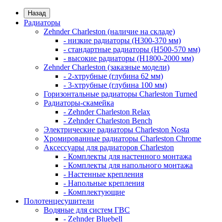
Назад
Радиаторы
Zehnder Charleston (наличие на складе)
- низкие радиаторы (H300-370 мм)
- стандартные радиаторы (H500-570 мм)
- высокие радиаторы (H1800-2000 мм)
Zehnder Charleston (заказные модели)
- 2-хтрубные (глубина 62 мм)
- 3-хтрубные (глубина 100 мм)
Горизонтальные радиаторы Charleston Turned
Радиаторы-скамейка
- Zehnder Charleston Relax
- Zehnder Charleston Bench
Электрические радиаторы Charleston Nosta
Хромированные радиаторы Charleston Chrome
Аксессуары для радиаторов Charleston
- Комплекты для настенного монтажа
- Комплекты для напольного монтажа
- Настенные крепления
- Напольные крепления
- Комплектующие
Полотенцесушители
Водяные для систем ГВС
- Zehnder Bluebell