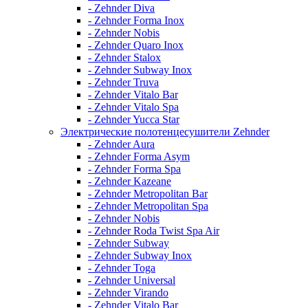
- Zehnder Diva
- Zehnder Forma Inox
- Zehnder Nobis
- Zehnder Quaro Inox
- Zehnder Stalox
- Zehnder Subway Inox
- Zehnder Truva
- Zehnder Vitalo Bar
- Zehnder Vitalo Spa
- Zehnder Yucca Star
Электрические полотенцесушители Zehnder
- Zehnder Aura
- Zehnder Forma Asym
- Zehnder Forma Spa
- Zehnder Kazeane
- Zehnder Metropolitan Bar
- Zehnder Metropolitan Spa
- Zehnder Nobis
- Zehnder Roda Twist Spa Air
- Zehnder Subway
- Zehnder Subway Inox
- Zehnder Toga
- Zehnder Universal
- Zehnder Virando
- Zehnder Vitalo Bar