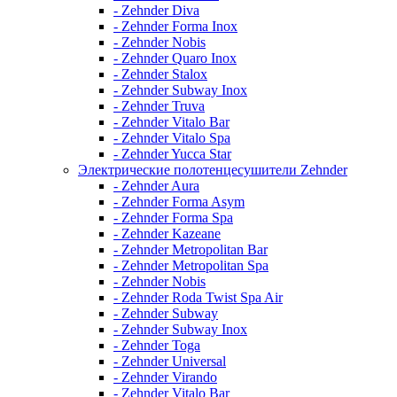
- Zehnder Diva
- Zehnder Forma Inox
- Zehnder Nobis
- Zehnder Quaro Inox
- Zehnder Stalox
- Zehnder Subway Inox
- Zehnder Truva
- Zehnder Vitalo Bar
- Zehnder Vitalo Spa
- Zehnder Yucca Star
Электрические полотенцесушители Zehnder
- Zehnder Aura
- Zehnder Forma Asym
- Zehnder Forma Spa
- Zehnder Kazeane
- Zehnder Metropolitan Bar
- Zehnder Metropolitan Spa
- Zehnder Nobis
- Zehnder Roda Twist Spa Air
- Zehnder Subway
- Zehnder Subway Inox
- Zehnder Toga
- Zehnder Universal
- Zehnder Virando
- Zehnder Vitalo Bar