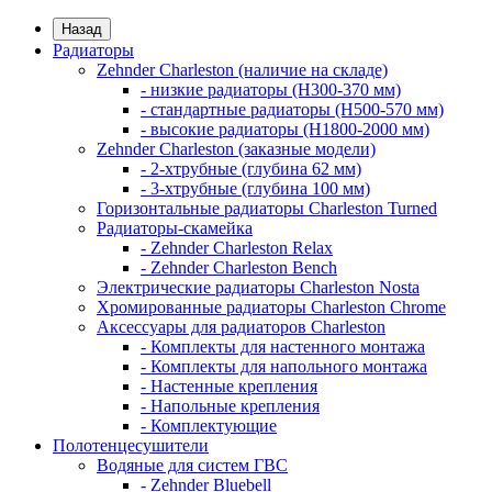
Назад
Радиаторы
Zehnder Charleston (наличие на складе)
- низкие радиаторы (H300-370 мм)
- стандартные радиаторы (H500-570 мм)
- высокие радиаторы (H1800-2000 мм)
Zehnder Charleston (заказные модели)
- 2-хтрубные (глубина 62 мм)
- 3-хтрубные (глубина 100 мм)
Горизонтальные радиаторы Charleston Turned
Радиаторы-скамейка
- Zehnder Charleston Relax
- Zehnder Charleston Bench
Электрические радиаторы Charleston Nosta
Хромированные радиаторы Charleston Chrome
Аксессуары для радиаторов Charleston
- Комплекты для настенного монтажа
- Комплекты для напольного монтажа
- Настенные крепления
- Напольные крепления
- Комплектующие
Полотенцесушители
Водяные для систем ГВС
- Zehnder Bluebell