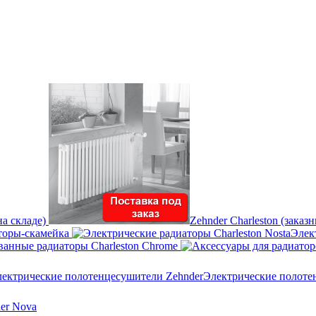
на складе)
Zehnder Charleston (заказ
торы-скамейка
Элек
анные радиаторы Charleston Chrome
Электрические полоте
er Nova