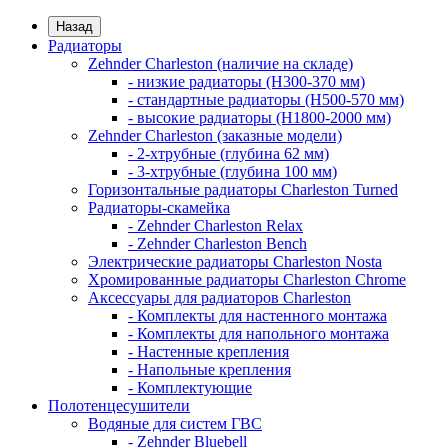
Назад
Радиаторы
Zehnder Charleston (наличие на складе)
- низкие радиаторы (H300-370 мм)
- стандартные радиаторы (H500-570 мм)
- высокие радиаторы (H1800-2000 мм)
Zehnder Charleston (заказные модели)
- 2-хтрубные (глубина 62 мм)
- 3-хтрубные (глубина 100 мм)
Горизонтальные радиаторы Charleston Turned
Радиаторы-скамейка
- Zehnder Charleston Relax
- Zehnder Charleston Bench
Электрические радиаторы Charleston Nosta
Хромированные радиаторы Charleston Chrome
Аксессуары для радиаторов Charleston
- Комплекты для настенного монтажа
- Комплекты для напольного монтажа
- Настенные крепления
- Напольные крепления
- Комплектующие
Полотенцесушители
Водяные для систем ГВС
- Zehnder Bluebell