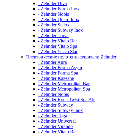
- Zehnder Diva
- Zehnder Forma Inox
- Zehnder Nobis
- Zehnder Quaro Inox
- Zehnder Stalox
- Zehnder Subway Inox
- Zehnder Truva
- Zehnder Vitalo Bar
- Zehnder Vitalo Spa
- Zehnder Yucca Star
Электрические полотенцесушители Zehnder
- Zehnder Aura
- Zehnder Forma Asym
- Zehnder Forma Spa
- Zehnder Kazeane
- Zehnder Metropolitan Bar
- Zehnder Metropolitan Spa
- Zehnder Nobis
- Zehnder Roda Twist Spa Air
- Zehnder Subway
- Zehnder Subway Inox
- Zehnder Toga
- Zehnder Universal
- Zehnder Virando
- Zehnder Vitalo Bar