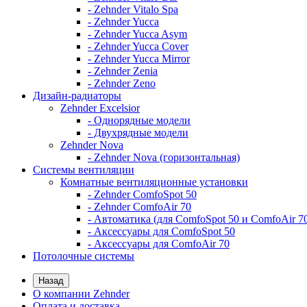
- Zehnder Vitalo Spa
- Zehnder Yucca
- Zehnder Yucca Asym
- Zehnder Yucca Cover
- Zehnder Yucca Mirror
- Zehnder Zenia
- Zehnder Zeno
Дизайн-радиаторы
Zehnder Excelsior
- Однорядные модели
- Двухрядные модели
Zehnder Nova
- Zehnder Nova (горизонтальная)
Системы вентиляции
Комнатные вентиляционные установки
- Zehnder ComfoSpot 50
- Zehnder ComfoAir 70
- Автоматика (для ComfoSpot 50 и ComfoAir 7
- Аксессуары для ComfoSpot 50
- Аксессуары для ComfoAir 70
Потолочные системы
Назад
О компании Zehnder
Оплата и доставка