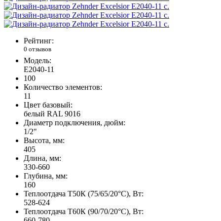
Рейтинг:
0 отзывов
Модель:
E2040-11
100
Количество элементов:
11
Цвет базовый:
белый RAL 9016
Диаметр подключения, дюйм:
1/2"
Высота, мм:
405
Длина, мм:
330-660
Глубина, мм:
160
Теплоотдача Т50К (75/65/20°C), Вт:
528-624
Теплоотдача Т60К (90/70/20°C), Вт:
660-780