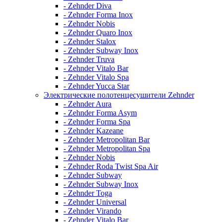
- Zehnder Diva
- Zehnder Forma Inox
- Zehnder Nobis
- Zehnder Quaro Inox
- Zehnder Stalox
- Zehnder Subway Inox
- Zehnder Truva
- Zehnder Vitalo Bar
- Zehnder Vitalo Spa
- Zehnder Yucca Star
Электрические полотенцесушители Zehnder
- Zehnder Aura
- Zehnder Forma Asym
- Zehnder Forma Spa
- Zehnder Kazeane
- Zehnder Metropolitan Bar
- Zehnder Metropolitan Spa
- Zehnder Nobis
- Zehnder Roda Twist Spa Air
- Zehnder Subway
- Zehnder Subway Inox
- Zehnder Toga
- Zehnder Universal
- Zehnder Virando
- Zehnder Vitalo Bar