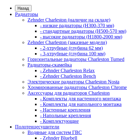
Назад
Радиаторы
Zehnder Charleston (наличие на складе)
- низкие радиаторы (H300-370 мм)
- стандартные радиаторы (H500-570 мм)
- высокие радиаторы (H1800-2000 мм)
Zehnder Charleston (заказные модели)
- 2-хтрубные (глубина 62 мм)
- 3-хтрубные (глубина 100 мм)
Горизонтальные радиаторы Charleston Turned
Радиаторы-скамейка
- Zehnder Charleston Relax
- Zehnder Charleston Bench
Электрические радиаторы Charleston Nosta
Хромированные радиаторы Charleston Chrome
Аксессуары для радиаторов Charleston
- Комплекты для настенного монтажа
- Комплекты для напольного монтажа
- Настенные крепления
- Напольные крепления
- Комплектующие
Полотенцесушители
Водяные для систем ГВС
- Zehnder Bluebell