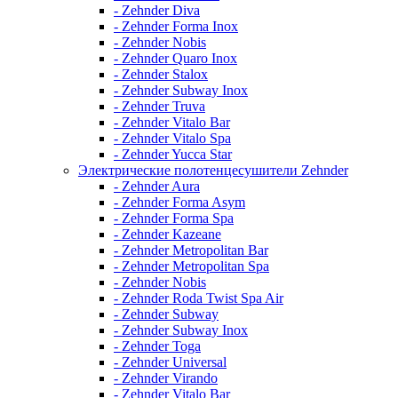
- Zehnder Diva
- Zehnder Forma Inox
- Zehnder Nobis
- Zehnder Quaro Inox
- Zehnder Stalox
- Zehnder Subway Inox
- Zehnder Truva
- Zehnder Vitalo Bar
- Zehnder Vitalo Spa
- Zehnder Yucca Star
Электрические полотенцесушители Zehnder
- Zehnder Aura
- Zehnder Forma Asym
- Zehnder Forma Spa
- Zehnder Kazeane
- Zehnder Metropolitan Bar
- Zehnder Metropolitan Spa
- Zehnder Nobis
- Zehnder Roda Twist Spa Air
- Zehnder Subway
- Zehnder Subway Inox
- Zehnder Toga
- Zehnder Universal
- Zehnder Virando
- Zehnder Vitalo Bar