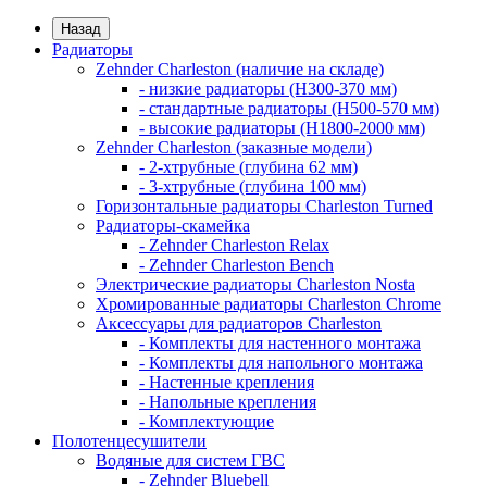
Назад
Радиаторы
Zehnder Charleston (наличие на складе)
- низкие радиаторы (H300-370 мм)
- стандартные радиаторы (H500-570 мм)
- высокие радиаторы (H1800-2000 мм)
Zehnder Charleston (заказные модели)
- 2-хтрубные (глубина 62 мм)
- 3-хтрубные (глубина 100 мм)
Горизонтальные радиаторы Charleston Turned
Радиаторы-скамейка
- Zehnder Charleston Relax
- Zehnder Charleston Bench
Электрические радиаторы Charleston Nosta
Хромированные радиаторы Charleston Chrome
Аксессуары для радиаторов Charleston
- Комплекты для настенного монтажа
- Комплекты для напольного монтажа
- Настенные крепления
- Напольные крепления
- Комплектующие
Полотенцесушители
Водяные для систем ГВС
- Zehnder Bluebell