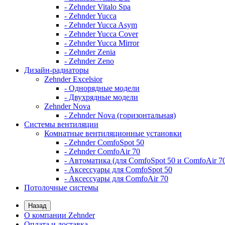
- Zehnder Vitalo Spa
- Zehnder Yucca
- Zehnder Yucca Asym
- Zehnder Yucca Cover
- Zehnder Yucca Mirror
- Zehnder Zenia
- Zehnder Zeno
Дизайн-радиаторы
Zehnder Excelsior
- Однорядные модели
- Двухрядные модели
Zehnder Nova
- Zehnder Nova (горизонтальная)
Системы вентиляции
Комнатные вентиляционные установки
- Zehnder ComfoSpot 50
- Zehnder ComfoAir 70
- Автоматика (для ComfoSpot 50 и ComfoAir 7
- Аксессуары для ComfoSpot 50
- Аксессуары для ComfoAir 70
Потолочные системы
Назад
О компании Zehnder
Оплата и доставка