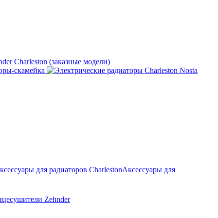
nder Charleston (заказные модели)
оры-скамейка
Аксессуары для
нцесушители Zehnder