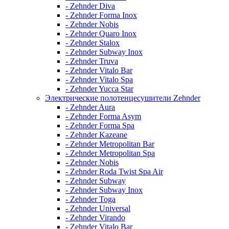
- Zehnder Diva
- Zehnder Forma Inox
- Zehnder Nobis
- Zehnder Quaro Inox
- Zehnder Stalox
- Zehnder Subway Inox
- Zehnder Truva
- Zehnder Vitalo Bar
- Zehnder Vitalo Spa
- Zehnder Yucca Star
Электрические полотенцесушители Zehnder
- Zehnder Aura
- Zehnder Forma Asym
- Zehnder Forma Spa
- Zehnder Kazeane
- Zehnder Metropolitan Bar
- Zehnder Metropolitan Spa
- Zehnder Nobis
- Zehnder Roda Twist Spa Air
- Zehnder Subway
- Zehnder Subway Inox
- Zehnder Toga
- Zehnder Universal
- Zehnder Virando
- Zehnder Vitalo Bar