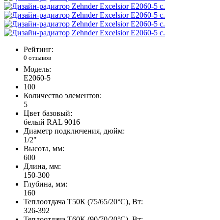
Рейтинг:
0 отзывов
Модель:
E2060-5
100
Количество элементов:
5
Цвет базовый:
белый RAL 9016
Диаметр подключения, дюйм:
1/2"
Высота, мм:
600
Длина, мм:
150-300
Глубина, мм:
160
Теплоотдача Т50К (75/65/20°C), Вт:
326-392
Теплоотдача Т60К (90/70/20°C), Вт: