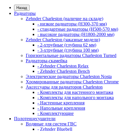
Назад
Радиаторы
Zehnder Charleston (наличие на складе)
- низкие радиаторы (H300-370 мм)
- стандартные радиаторы (H500-570 мм)
- высокие радиаторы (H1800-2000 мм)
Zehnder Charleston (заказные модели)
- 2-хтрубные (глубина 62 мм)
- 3-хтрубные (глубина 100 мм)
Горизонтальные радиаторы Charleston Turned
Радиаторы-скамейка
- Zehnder Charleston Relax
- Zehnder Charleston Bench
Электрические радиаторы Charleston Nosta
Хромированные радиаторы Charleston Chrome
Аксессуары для радиаторов Charleston
- Комплекты для настенного монтажа
- Комплекты для напольного монтажа
- Настенные крепления
- Напольные крепления
- Комплектующие
Полотенцесушители
Водяные для систем ГВС
- Zehnder Bluebell