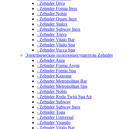
- Zehnder Diva
- Zehnder Forma Inox
- Zehnder Nobis
- Zehnder Quaro Inox
- Zehnder Stalox
- Zehnder Subway Inox
- Zehnder Truva
- Zehnder Vitalo Bar
- Zehnder Vitalo Spa
- Zehnder Yucca Star
Электрические полотенцесушители Zehnder
- Zehnder Aura
- Zehnder Forma Asym
- Zehnder Forma Spa
- Zehnder Kazeane
- Zehnder Metropolitan Bar
- Zehnder Metropolitan Spa
- Zehnder Nobis
- Zehnder Roda Twist Spa Air
- Zehnder Subway
- Zehnder Subway Inox
- Zehnder Toga
- Zehnder Universal
- Zehnder Virando
- Zehnder Vitalo Bar