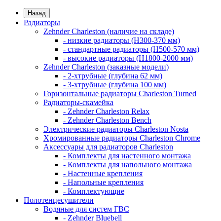
Назад
Радиаторы
Zehnder Charleston (наличие на складе)
- низкие радиаторы (H300-370 мм)
- стандартные радиаторы (H500-570 мм)
- высокие радиаторы (H1800-2000 мм)
Zehnder Charleston (заказные модели)
- 2-хтрубные (глубина 62 мм)
- 3-хтрубные (глубина 100 мм)
Горизонтальные радиаторы Charleston Turned
Радиаторы-скамейка
- Zehnder Charleston Relax
- Zehnder Charleston Bench
Электрические радиаторы Charleston Nosta
Хромированные радиаторы Charleston Chrome
Аксессуары для радиаторов Charleston
- Комплекты для настенного монтажа
- Комплекты для напольного монтажа
- Настенные крепления
- Напольные крепления
- Комплектующие
Полотенцесушители
Водяные для систем ГВС
- Zehnder Bluebell