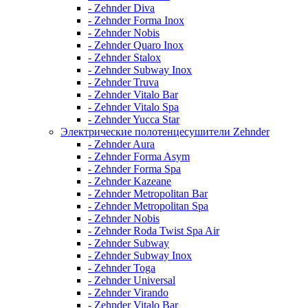
- Zehnder Diva
- Zehnder Forma Inox
- Zehnder Nobis
- Zehnder Quaro Inox
- Zehnder Stalox
- Zehnder Subway Inox
- Zehnder Truva
- Zehnder Vitalo Bar
- Zehnder Vitalo Spa
- Zehnder Yucca Star
Электрические полотенцесушители Zehnder
- Zehnder Aura
- Zehnder Forma Asym
- Zehnder Forma Spa
- Zehnder Kazeane
- Zehnder Metropolitan Bar
- Zehnder Metropolitan Spa
- Zehnder Nobis
- Zehnder Roda Twist Spa Air
- Zehnder Subway
- Zehnder Subway Inox
- Zehnder Toga
- Zehnder Universal
- Zehnder Virando
- Zehnder Vitalo Bar