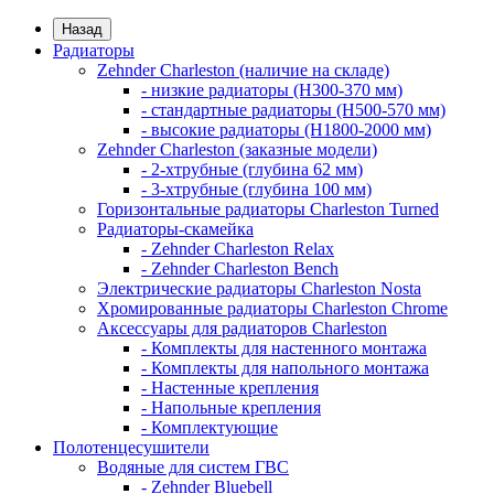
Назад
Радиаторы
Zehnder Charleston (наличие на складе)
- низкие радиаторы (H300-370 мм)
- стандартные радиаторы (H500-570 мм)
- высокие радиаторы (H1800-2000 мм)
Zehnder Charleston (заказные модели)
- 2-хтрубные (глубина 62 мм)
- 3-хтрубные (глубина 100 мм)
Горизонтальные радиаторы Charleston Turned
Радиаторы-скамейка
- Zehnder Charleston Relax
- Zehnder Charleston Bench
Электрические радиаторы Charleston Nosta
Хромированные радиаторы Charleston Chrome
Аксессуары для радиаторов Charleston
- Комплекты для настенного монтажа
- Комплекты для напольного монтажа
- Настенные крепления
- Напольные крепления
- Комплектующие
Полотенцесушители
Водяные для систем ГВС
- Zehnder Bluebell