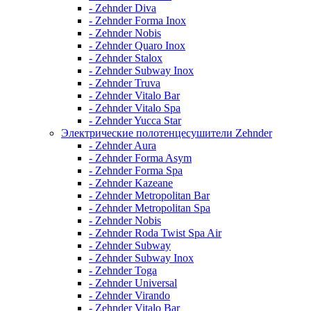
- Zehnder Diva
- Zehnder Forma Inox
- Zehnder Nobis
- Zehnder Quaro Inox
- Zehnder Stalox
- Zehnder Subway Inox
- Zehnder Truva
- Zehnder Vitalo Bar
- Zehnder Vitalo Spa
- Zehnder Yucca Star
Электрические полотенцесушители Zehnder
- Zehnder Aura
- Zehnder Forma Asym
- Zehnder Forma Spa
- Zehnder Kazeane
- Zehnder Metropolitan Bar
- Zehnder Metropolitan Spa
- Zehnder Nobis
- Zehnder Roda Twist Spa Air
- Zehnder Subway
- Zehnder Subway Inox
- Zehnder Toga
- Zehnder Universal
- Zehnder Virando
- Zehnder Vitalo Bar