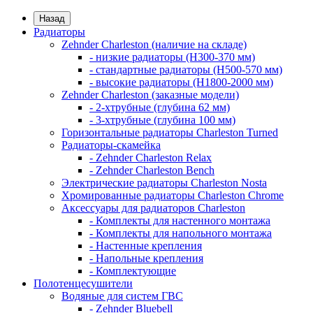
Назад
Радиаторы
Zehnder Charleston (наличие на складе)
- низкие радиаторы (H300-370 мм)
- стандартные радиаторы (H500-570 мм)
- высокие радиаторы (H1800-2000 мм)
Zehnder Charleston (заказные модели)
- 2-хтрубные (глубина 62 мм)
- 3-хтрубные (глубина 100 мм)
Горизонтальные радиаторы Charleston Turned
Радиаторы-скамейка
- Zehnder Charleston Relax
- Zehnder Charleston Bench
Электрические радиаторы Charleston Nosta
Хромированные радиаторы Charleston Chrome
Аксессуары для радиаторов Charleston
- Комплекты для настенного монтажа
- Комплекты для напольного монтажа
- Настенные крепления
- Напольные крепления
- Комплектующие
Полотенцесушители
Водяные для систем ГВС
- Zehnder Bluebell