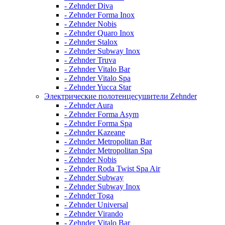
- Zehnder Diva
- Zehnder Forma Inox
- Zehnder Nobis
- Zehnder Quaro Inox
- Zehnder Stalox
- Zehnder Subway Inox
- Zehnder Truva
- Zehnder Vitalo Bar
- Zehnder Vitalo Spa
- Zehnder Yucca Star
Электрические полотенцесушители Zehnder
- Zehnder Aura
- Zehnder Forma Asym
- Zehnder Forma Spa
- Zehnder Kazeane
- Zehnder Metropolitan Bar
- Zehnder Metropolitan Spa
- Zehnder Nobis
- Zehnder Roda Twist Spa Air
- Zehnder Subway
- Zehnder Subway Inox
- Zehnder Toga
- Zehnder Universal
- Zehnder Virando
- Zehnder Vitalo Bar