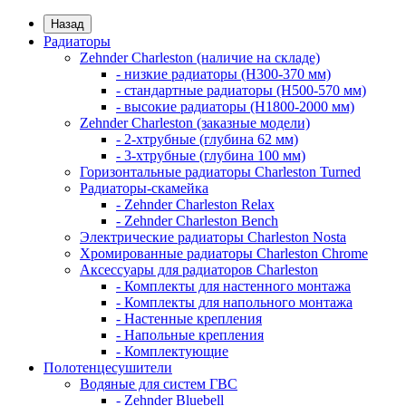
Назад
Радиаторы
Zehnder Charleston (наличие на складе)
- низкие радиаторы (H300-370 мм)
- стандартные радиаторы (H500-570 мм)
- высокие радиаторы (H1800-2000 мм)
Zehnder Charleston (заказные модели)
- 2-хтрубные (глубина 62 мм)
- 3-хтрубные (глубина 100 мм)
Горизонтальные радиаторы Charleston Turned
Радиаторы-скамейка
- Zehnder Charleston Relax
- Zehnder Charleston Bench
Электрические радиаторы Charleston Nosta
Хромированные радиаторы Charleston Chrome
Аксессуары для радиаторов Charleston
- Комплекты для настенного монтажа
- Комплекты для напольного монтажа
- Настенные крепления
- Напольные крепления
- Комплектующие
Полотенцесушители
Водяные для систем ГВС
- Zehnder Bluebell