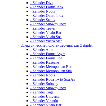
- Zehnder Diva
- Zehnder Forma Inox
- Zehnder Nobis
- Zehnder Quaro Inox
- Zehnder Stalox
- Zehnder Subway Inox
- Zehnder Truva
- Zehnder Vitalo Bar
- Zehnder Vitalo Spa
- Zehnder Yucca Star
Электрические полотенцесушители Zehnder
- Zehnder Aura
- Zehnder Forma Asym
- Zehnder Forma Spa
- Zehnder Kazeane
- Zehnder Metropolitan Bar
- Zehnder Metropolitan Spa
- Zehnder Nobis
- Zehnder Roda Twist Spa Air
- Zehnder Subway
- Zehnder Subway Inox
- Zehnder Toga
- Zehnder Universal
- Zehnder Virando
- Zehnder Vitalo Bar