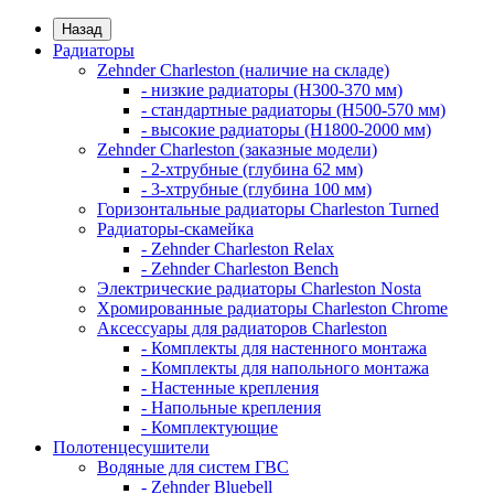
Назад
Радиаторы
Zehnder Charleston (наличие на складе)
- низкие радиаторы (H300-370 мм)
- стандартные радиаторы (H500-570 мм)
- высокие радиаторы (H1800-2000 мм)
Zehnder Charleston (заказные модели)
- 2-хтрубные (глубина 62 мм)
- 3-хтрубные (глубина 100 мм)
Горизонтальные радиаторы Charleston Turned
Радиаторы-скамейка
- Zehnder Charleston Relax
- Zehnder Charleston Bench
Электрические радиаторы Charleston Nosta
Хромированные радиаторы Charleston Chrome
Аксессуары для радиаторов Charleston
- Комплекты для настенного монтажа
- Комплекты для напольного монтажа
- Настенные крепления
- Напольные крепления
- Комплектующие
Полотенцесушители
Водяные для систем ГВС
- Zehnder Bluebell