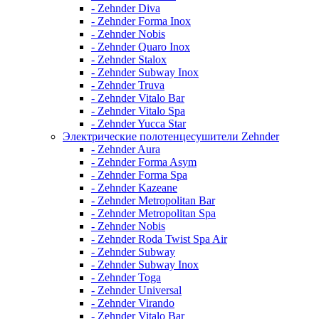
- Zehnder Diva
- Zehnder Forma Inox
- Zehnder Nobis
- Zehnder Quaro Inox
- Zehnder Stalox
- Zehnder Subway Inox
- Zehnder Truva
- Zehnder Vitalo Bar
- Zehnder Vitalo Spa
- Zehnder Yucca Star
Электрические полотенцесушители Zehnder
- Zehnder Aura
- Zehnder Forma Asym
- Zehnder Forma Spa
- Zehnder Kazeane
- Zehnder Metropolitan Bar
- Zehnder Metropolitan Spa
- Zehnder Nobis
- Zehnder Roda Twist Spa Air
- Zehnder Subway
- Zehnder Subway Inox
- Zehnder Toga
- Zehnder Universal
- Zehnder Virando
- Zehnder Vitalo Bar