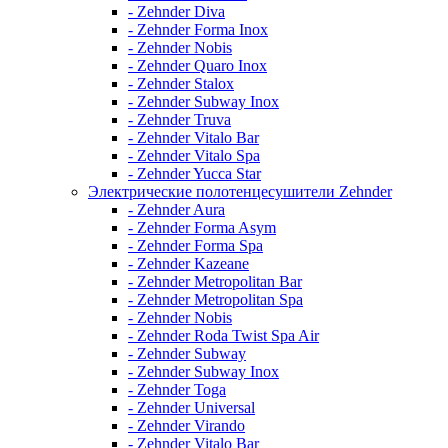
- Zehnder Diva
- Zehnder Forma Inox
- Zehnder Nobis
- Zehnder Quaro Inox
- Zehnder Stalox
- Zehnder Subway Inox
- Zehnder Truva
- Zehnder Vitalo Bar
- Zehnder Vitalo Spa
- Zehnder Yucca Star
Электрические полотенцесушители Zehnder
- Zehnder Aura
- Zehnder Forma Asym
- Zehnder Forma Spa
- Zehnder Kazeane
- Zehnder Metropolitan Bar
- Zehnder Metropolitan Spa
- Zehnder Nobis
- Zehnder Roda Twist Spa Air
- Zehnder Subway
- Zehnder Subway Inox
- Zehnder Toga
- Zehnder Universal
- Zehnder Virando
- Zehnder Vitalo Bar