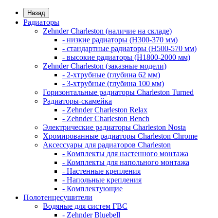
Назад
Радиаторы
Zehnder Charleston (наличие на складе)
- низкие радиаторы (H300-370 мм)
- стандартные радиаторы (H500-570 мм)
- высокие радиаторы (H1800-2000 мм)
Zehnder Charleston (заказные модели)
- 2-хтрубные (глубина 62 мм)
- 3-хтрубные (глубина 100 мм)
Горизонтальные радиаторы Charleston Turned
Радиаторы-скамейка
- Zehnder Charleston Relax
- Zehnder Charleston Bench
Электрические радиаторы Charleston Nosta
Хромированные радиаторы Charleston Chrome
Аксессуары для радиаторов Charleston
- Комплекты для настенного монтажа
- Комплекты для напольного монтажа
- Настенные крепления
- Напольные крепления
- Комплектующие
Полотенцесушители
Водяные для систем ГВС
- Zehnder Bluebell