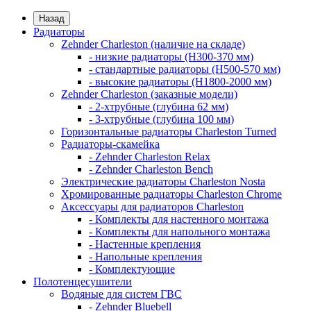
Назад
Радиаторы
Zehnder Charleston (наличие на складе)
- низкие радиаторы (H300-370 мм)
- стандартные радиаторы (H500-570 мм)
- высокие радиаторы (H1800-2000 мм)
Zehnder Charleston (заказные модели)
- 2-хтрубные (глубина 62 мм)
- 3-хтрубные (глубина 100 мм)
Горизонтальные радиаторы Charleston Turned
Радиаторы-скамейка
- Zehnder Charleston Relax
- Zehnder Charleston Bench
Электрические радиаторы Charleston Nosta
Хромированные радиаторы Charleston Chrome
Аксессуары для радиаторов Charleston
- Комплекты для настенного монтажа
- Комплекты для напольного монтажа
- Настенные крепления
- Напольные крепления
- Комплектующие
Полотенцесушители
Водяные для систем ГВС
- Zehnder Bluebell