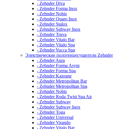
- Zehnder Diva
- Zehnder Forma Inox
- Zehnder Nobis
- Zehnder Quaro Inox
- Zehnder Stalox
- Zehnder Subway Inox
- Zehnder Truva
- Zehnder Vitalo Bar
- Zehnder Vitalo Spa
- Zehnder Yucca Star
Электрические полотенцесушители Zehnder
- Zehnder Aura
- Zehnder Forma Asym
- Zehnder Forma Spa
- Zehnder Kazeane
- Zehnder Metropolitan Bar
- Zehnder Metropolitan Spa
- Zehnder Nobis
- Zehnder Roda Twist Spa Air
- Zehnder Subway
- Zehnder Subway Inox
- Zehnder Toga
- Zehnder Universal
- Zehnder Virando
- Zehnder Vitalo Bar