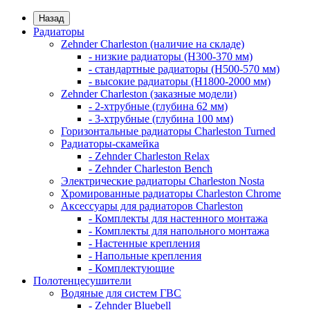
Назад
Радиаторы
Zehnder Charleston (наличие на складе)
- низкие радиаторы (H300-370 мм)
- стандартные радиаторы (H500-570 мм)
- высокие радиаторы (H1800-2000 мм)
Zehnder Charleston (заказные модели)
- 2-хтрубные (глубина 62 мм)
- 3-хтрубные (глубина 100 мм)
Горизонтальные радиаторы Charleston Turned
Радиаторы-скамейка
- Zehnder Charleston Relax
- Zehnder Charleston Bench
Электрические радиаторы Charleston Nosta
Хромированные радиаторы Charleston Chrome
Аксессуары для радиаторов Charleston
- Комплекты для настенного монтажа
- Комплекты для напольного монтажа
- Настенные крепления
- Напольные крепления
- Комплектующие
Полотенцесушители
Водяные для систем ГВС
- Zehnder Bluebell