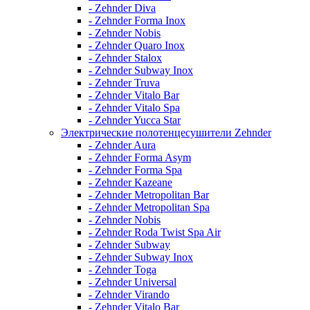
- Zehnder Diva
- Zehnder Forma Inox
- Zehnder Nobis
- Zehnder Quaro Inox
- Zehnder Stalox
- Zehnder Subway Inox
- Zehnder Truva
- Zehnder Vitalo Bar
- Zehnder Vitalo Spa
- Zehnder Yucca Star
Электрические полотенцесушители Zehnder
- Zehnder Aura
- Zehnder Forma Asym
- Zehnder Forma Spa
- Zehnder Kazeane
- Zehnder Metropolitan Bar
- Zehnder Metropolitan Spa
- Zehnder Nobis
- Zehnder Roda Twist Spa Air
- Zehnder Subway
- Zehnder Subway Inox
- Zehnder Toga
- Zehnder Universal
- Zehnder Virando
- Zehnder Vitalo Bar