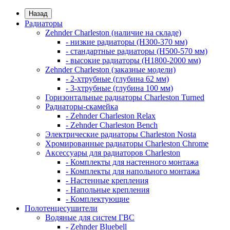
Назад
Радиаторы
Zehnder Charleston (наличие на складе)
- низкие радиаторы (H300-370 мм)
- стандартные радиаторы (H500-570 мм)
- высокие радиаторы (H1800-2000 мм)
Zehnder Charleston (заказные модели)
- 2-хтрубные (глубина 62 мм)
- 3-хтрубные (глубина 100 мм)
Горизонтальные радиаторы Charleston Turned
Радиаторы-скамейка
- Zehnder Charleston Relax
- Zehnder Charleston Bench
Электрические радиаторы Charleston Nosta
Хромированные радиаторы Charleston Chrome
Аксессуары для радиаторов Charleston
- Комплекты для настенного монтажа
- Комплекты для напольного монтажа
- Настенные крепления
- Напольные крепления
- Комплектующие
Полотенцесушители
Водяные для систем ГВС
- Zehnder Bluebell