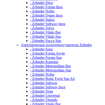
- Zehnder Diva
- Zehnder Forma Inox
- Zehnder Nobis
- Zehnder Quaro Inox
- Zehnder Stalox
- Zehnder Subway Inox
- Zehnder Truva
- Zehnder Vitalo Bar
- Zehnder Vitalo Spa
- Zehnder Yucca Star
Электрические полотенцесушители Zehnder
- Zehnder Aura
- Zehnder Forma Asym
- Zehnder Forma Spa
- Zehnder Kazeane
- Zehnder Metropolitan Bar
- Zehnder Metropolitan Spa
- Zehnder Nobis
- Zehnder Roda Twist Spa Air
- Zehnder Subway
- Zehnder Subway Inox
- Zehnder Toga
- Zehnder Universal
- Zehnder Virando
- Zehnder Vitalo Bar