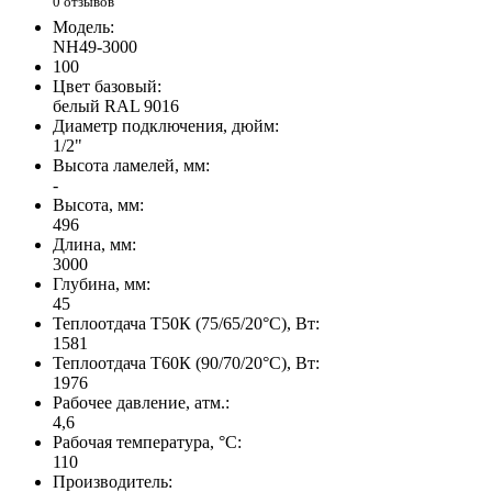
0 отзывов
Модель:
NH49-3000
100
Цвет базовый:
белый RAL 9016
Диаметр подключения, дюйм:
1/2"
Высота ламелей, мм:
-
Высота, мм:
496
Длина, мм:
3000
Глубина, мм:
45
Теплоотдача Т50К (75/65/20°C), Вт:
1581
Теплоотдача Т60К (90/70/20°C), Вт:
1976
Рабочее давление, атм.:
4,6
Рабочая температура, °C:
110
Производитель: