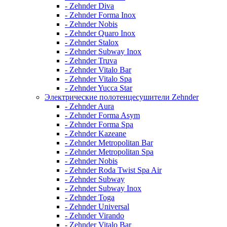
- Zehnder Diva
- Zehnder Forma Inox
- Zehnder Nobis
- Zehnder Quaro Inox
- Zehnder Stalox
- Zehnder Subway Inox
- Zehnder Truva
- Zehnder Vitalo Bar
- Zehnder Vitalo Spa
- Zehnder Yucca Star
Электрические полотенцесушители Zehnder
- Zehnder Aura
- Zehnder Forma Asym
- Zehnder Forma Spa
- Zehnder Kazeane
- Zehnder Metropolitan Bar
- Zehnder Metropolitan Spa
- Zehnder Nobis
- Zehnder Roda Twist Spa Air
- Zehnder Subway
- Zehnder Subway Inox
- Zehnder Toga
- Zehnder Universal
- Zehnder Virando
- Zehnder Vitalo Bar