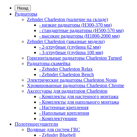
Назад
Радиаторы
Zehnder Charleston (наличие на складе)
- низкие радиаторы (H300-370 мм)
- стандартные радиаторы (H500-570 мм)
- высокие радиаторы (H1800-2000 мм)
Zehnder Charleston (заказные модели)
- 2-хтрубные (глубина 62 мм)
- 3-хтрубные (глубина 100 мм)
Горизонтальные радиаторы Charleston Turned
Радиаторы-скамейка
- Zehnder Charleston Relax
- Zehnder Charleston Bench
Электрические радиаторы Charleston Nosta
Хромированные радиаторы Charleston Chrome
Аксессуары для радиаторов Charleston
- Комплекты для настенного монтажа
- Комплекты для напольного монтажа
- Настенные крепления
- Напольные крепления
- Комплектующие
Полотенцесушители
Водяные для систем ГВС
- Zehnder Bluebell