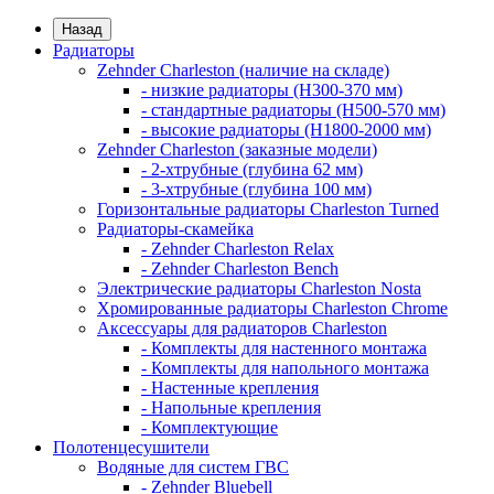
Назад
Радиаторы
Zehnder Charleston (наличие на складе)
- низкие радиаторы (H300-370 мм)
- стандартные радиаторы (H500-570 мм)
- высокие радиаторы (H1800-2000 мм)
Zehnder Charleston (заказные модели)
- 2-хтрубные (глубина 62 мм)
- 3-хтрубные (глубина 100 мм)
Горизонтальные радиаторы Charleston Turned
Радиаторы-скамейка
- Zehnder Charleston Relax
- Zehnder Charleston Bench
Электрические радиаторы Charleston Nosta
Хромированные радиаторы Charleston Chrome
Аксессуары для радиаторов Charleston
- Комплекты для настенного монтажа
- Комплекты для напольного монтажа
- Настенные крепления
- Напольные крепления
- Комплектующие
Полотенцесушители
Водяные для систем ГВС
- Zehnder Bluebell