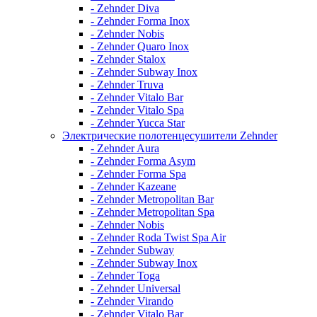
- Zehnder Diva
- Zehnder Forma Inox
- Zehnder Nobis
- Zehnder Quaro Inox
- Zehnder Stalox
- Zehnder Subway Inox
- Zehnder Truva
- Zehnder Vitalo Bar
- Zehnder Vitalo Spa
- Zehnder Yucca Star
Электрические полотенцесушители Zehnder
- Zehnder Aura
- Zehnder Forma Asym
- Zehnder Forma Spa
- Zehnder Kazeane
- Zehnder Metropolitan Bar
- Zehnder Metropolitan Spa
- Zehnder Nobis
- Zehnder Roda Twist Spa Air
- Zehnder Subway
- Zehnder Subway Inox
- Zehnder Toga
- Zehnder Universal
- Zehnder Virando
- Zehnder Vitalo Bar