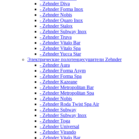
- Zehnder Diva
- Zehnder Forma Inox
- Zehnder Nobis
- Zehnder Quaro Inox
- Zehnder Stalox
- Zehnder Subway Inox
- Zehnder Truva
- Zehnder Vitalo Bar
- Zehnder Vitalo Spa
- Zehnder Yucca Star
Электрические полотенцесушители Zehnder
- Zehnder Aura
- Zehnder Forma Asym
- Zehnder Forma Spa
- Zehnder Kazeane
- Zehnder Metropolitan Bar
- Zehnder Metropolitan Spa
- Zehnder Nobis
- Zehnder Roda Twist Spa Air
- Zehnder Subway
- Zehnder Subway Inox
- Zehnder Toga
- Zehnder Universal
- Zehnder Virando
- Zehnder Vitalo Bar