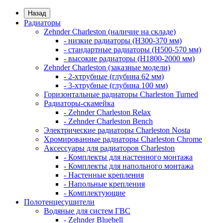
Назад
Радиаторы
Zehnder Charleston (наличие на складе)
- низкие радиаторы (H300-370 мм)
- стандартные радиаторы (H500-570 мм)
- высокие радиаторы (H1800-2000 мм)
Zehnder Charleston (заказные модели)
- 2-хтрубные (глубина 62 мм)
- 3-хтрубные (глубина 100 мм)
Горизонтальные радиаторы Charleston Turned
Радиаторы-скамейка
- Zehnder Charleston Relax
- Zehnder Charleston Bench
Электрические радиаторы Charleston Nosta
Хромированные радиаторы Charleston Chrome
Аксессуары для радиаторов Charleston
- Комплекты для настенного монтажа
- Комплекты для напольного монтажа
- Настенные крепления
- Напольные крепления
- Комплектующие
Полотенцесушители
Водяные для систем ГВС
- Zehnder Bluebell