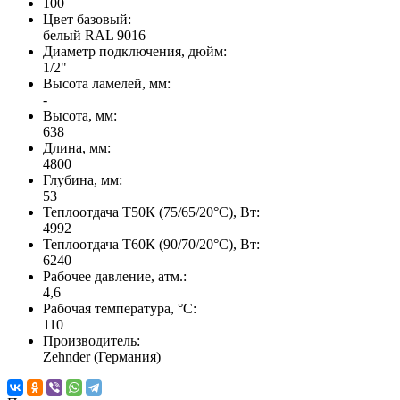
100
Цвет базовый:
белый RAL 9016
Диаметр подключения, дюйм:
1/2"
Высота ламелей, мм:
-
Высота, мм:
638
Длина, мм:
4800
Глубина, мм:
53
Теплоотдача Т50К (75/65/20°C), Вт:
4992
Теплоотдача Т60К (90/70/20°C), Вт:
6240
Рабочее давление, атм.:
4,6
Рабочая температура, °C:
110
Производитель:
Zehnder (Германия)