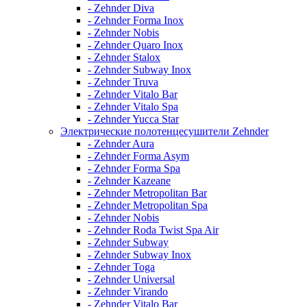
- Zehnder Diva
- Zehnder Forma Inox
- Zehnder Nobis
- Zehnder Quaro Inox
- Zehnder Stalox
- Zehnder Subway Inox
- Zehnder Truva
- Zehnder Vitalo Bar
- Zehnder Vitalo Spa
- Zehnder Yucca Star
Электрические полотенцесушители Zehnder
- Zehnder Aura
- Zehnder Forma Asym
- Zehnder Forma Spa
- Zehnder Kazeane
- Zehnder Metropolitan Bar
- Zehnder Metropolitan Spa
- Zehnder Nobis
- Zehnder Roda Twist Spa Air
- Zehnder Subway
- Zehnder Subway Inox
- Zehnder Toga
- Zehnder Universal
- Zehnder Virando
- Zehnder Vitalo Bar