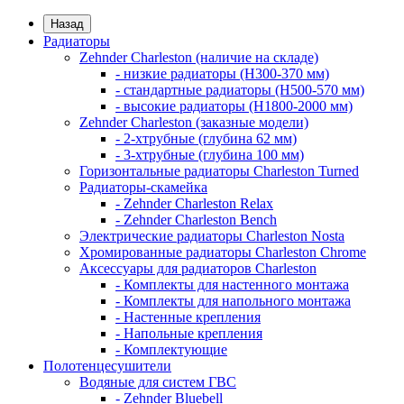
Назад
Радиаторы
Zehnder Charleston (наличие на складе)
- низкие радиаторы (H300-370 мм)
- стандартные радиаторы (H500-570 мм)
- высокие радиаторы (H1800-2000 мм)
Zehnder Charleston (заказные модели)
- 2-хтрубные (глубина 62 мм)
- 3-хтрубные (глубина 100 мм)
Горизонтальные радиаторы Charleston Turned
Радиаторы-скамейка
- Zehnder Charleston Relax
- Zehnder Charleston Bench
Электрические радиаторы Charleston Nosta
Хромированные радиаторы Charleston Chrome
Аксессуары для радиаторов Charleston
- Комплекты для настенного монтажа
- Комплекты для напольного монтажа
- Настенные крепления
- Напольные крепления
- Комплектующие
Полотенцесушители
Водяные для систем ГВС
- Zehnder Bluebell